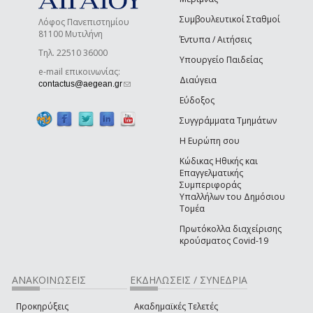
Συμβουλευτικοί Σταθμοί
Λόφος Πανεπιστημίου
81100 Μυτιλήνη
Έντυπα / Αιτήσεις
Τηλ. 22510 36000
Υπουργείο Παιδείας
e-mail επικοινωνίας:
Διαύγεια
(link sends e-mail)
contactus@aegean.gr
Εύδοξος
Συγγράμματα Τμημάτων
Η Ευρώπη σου
Κώδικας Ηθικής και
Επαγγελματικής
Συμπεριφοράς
Υπαλλήλων του Δημόσιου
Τομέα
Πρωτόκολλα διαχείρισης
κρούσματος Covid-19
ΑΝΑΚΟΙΝΩΣΕΙΣ
ΕΚΔΗΛΩΣΕΙΣ / ΣΥΝΕΔΡΙΑ
Προκηρύξεις
Ακαδημαϊκές Τελετές