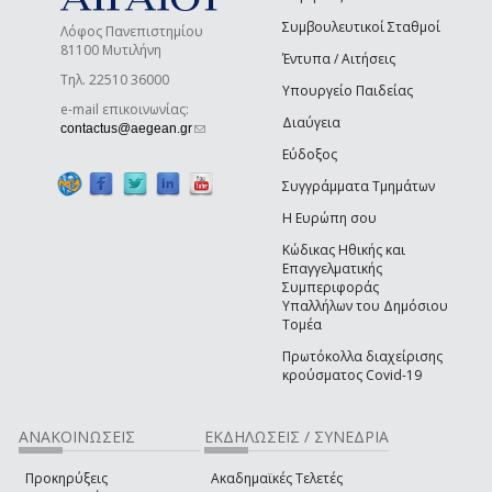
Συμβουλευτικοί Σταθμοί
Λόφος Πανεπιστημίου
81100 Μυτιλήνη
Έντυπα / Αιτήσεις
Τηλ. 22510 36000
Υπουργείο Παιδείας
e-mail επικοινωνίας:
Διαύγεια
(link sends e-mail)
contactus@aegean.gr
Εύδοξος
Συγγράμματα Τμημάτων
Η Ευρώπη σου
Κώδικας Ηθικής και
Επαγγελματικής
Συμπεριφοράς
Υπαλλήλων του Δημόσιου
Τομέα
Πρωτόκολλα διαχείρισης
κρούσματος Covid-19
ΑΝΑΚΟΙΝΩΣΕΙΣ
ΕΚΔΗΛΩΣΕΙΣ / ΣΥΝΕΔΡΙΑ
Προκηρύξεις
Ακαδημαϊκές Τελετές