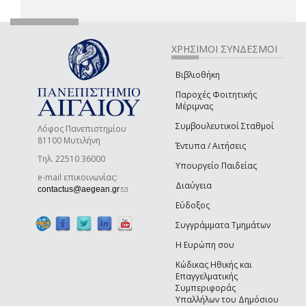
ΧΡΗΣΙΜΟΙ ΣΥΝΔΕΣΜΟΙ
Βιβλιοθήκη
Παροχές Φοιτητικής
Μέριμνας
Συμβουλευτικοί Σταθμοί
Λόφος Πανεπιστημίου
81100 Μυτιλήνη
Έντυπα / Αιτήσεις
Τηλ. 22510 36000
Υπουργείο Παιδείας
e-mail επικοινωνίας:
Διαύγεια
(link sends e-mail)
contactus@aegean.gr
Εύδοξος
Συγγράμματα Τμημάτων
Η Ευρώπη σου
Κώδικας Ηθικής και
Επαγγελματικής
Συμπεριφοράς
Υπαλλήλων του Δημόσιου