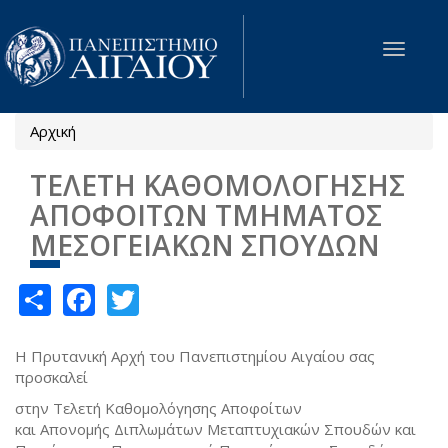
Παράκαμψη προς το κυρίως περιεχόμενο
Toggle
navigat
Αρχική
Είστε εδώ
ΤΕΛΕΤΗ ΚΑΘΟΜΟΛΟΓΗΣΗΣ
ΑΠΟΦΟΙΤΩΝ ΤΜΗΜΑΤΟΣ
ΜΕΣΟΓΕΙΑΚΩΝ ΣΠΟΥΔΩΝ
Share
Facebook
Twitter
Η Πρυτανική Αρχή του Πανεπιστημίου Αιγαίου σας
προσκαλεί
στην Τελετή Καθομολόγησης Αποφοίτων
και Απονομής Διπλωμάτων Μεταπτυχιακών Σπουδών και