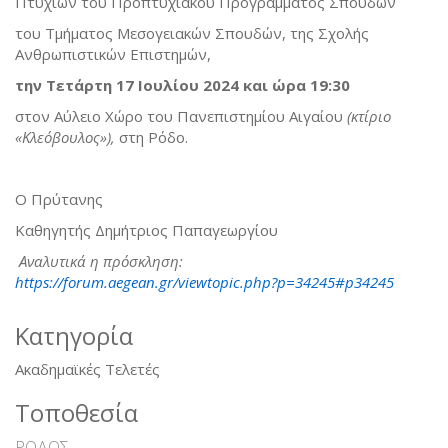
Πτυχίων του Προπτυχιακού Προγράμματος Σπουδών
του Τμήματος Μεσογειακών Σπουδών, της Σχολής
Ανθρωπιστικών Επιστημών,
την Τετάρτη 17 Ιουλίου 2024 και ώρα 19:30
στον Αύλειο Χώρο του Πανεπιστημίου Αιγαίου
(κτίριο
«Κλεόβουλος»),
στη Ρόδο.
Ο Πρύτανης
Καθηγητής Δημήτριος Παπαγεωργίου
Αναλυτικά η πρόσκληση:
https://forum.aegean.gr/viewtopic.php?p=34245#p34245
Κατηγορία
Ακαδημαϊκές Τελετές
Τοποθεσία
ΡΟΔΟΣ