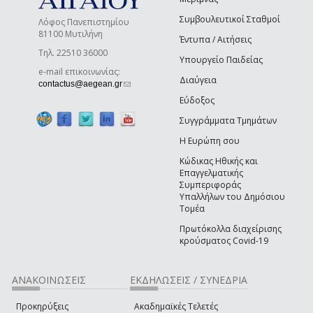
Συμβουλευτικοί Σταθμοί
Λόφος Πανεπιστημίου
81100 Μυτιλήνη
Έντυπα / Αιτήσεις
Τηλ. 22510 36000
Υπουργείο Παιδείας
e-mail επικοινωνίας:
Διαύγεια
(link sends e-mail)
contactus@aegean.gr
Εύδοξος
Συγγράμματα Τμημάτων
Η Ευρώπη σου
Κώδικας Ηθικής και
Επαγγελματικής
Συμπεριφοράς
Υπαλλήλων του Δημόσιου
Τομέα
Πρωτόκολλα διαχείρισης
κρούσματος Covid-19
ΑΝΑΚΟΙΝΩΣΕΙΣ
ΕΚΔΗΛΩΣΕΙΣ / ΣΥΝΕΔΡΙΑ
Προκηρύξεις
Ακαδημαϊκές Τελετές