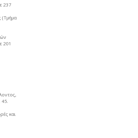
ε 237
ς
(Τμήμα
κών
ε 201
λοντος,
 45.
ρές και