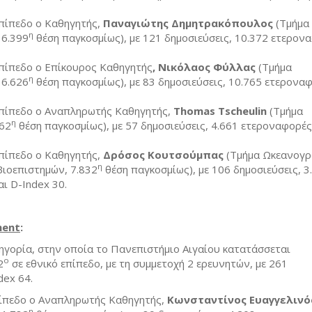
πίπεδο ο Καθηγητής,
Παναγιώτης Δημητρακόπουλος
(Τμήμα
η
 6.399
θέση παγκοσμίως), με 121 δημοσιεύσεις, 10.372 ετερον
επίπεδο ο Επίκουρος Καθηγητής
, Νικόλαος Φύλλας
(Τμήμα
η
 6.626
θέση παγκοσμίως), με 83 δημοσιεύσεις, 10.765 ετεροναφ
επίπεδο ο Αναπληρωτής Καθηγητής,
Thomas
Tscheulin
(Τμήμα
η
462
θέση παγκοσμίως), με 57 δημοσιεύσεις, 4.661 ετεροναφορές
πίπεδο ο Καθηγητής,
Δρόσος Κουτσούμπας
(Τμήμα Ωκεανογρ
η
Βιοεπιστημών, 7.832
θέση παγκοσμίως), με 106 δημοσιεύσεις, 3
ι D-Index 30.
ent
:
τηγορία, στην οποία το Πανεπιστήμιο Αιγαίου κατατάσσεται
ο
2
σε εθνικό επίπεδο, με τη συμμετοχή 2 ερευνητών, με 261
dex 64.
πίπεδο ο Αναπληρωτής Καθηγητής,
Κωνσταντίνος Ευαγγελινό
η