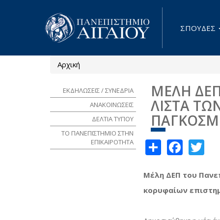
Παράκαμψη προς το κυρίως περιεχόμενο
ΣΠΟΥΔΕΣ
Αρχική
Είστε εδώ
ΜΕΛΗ ΔΕΠ
ΕΚΔΗΛΩΣΕΙΣ / ΣΥΝΕΔΡΙΑ
ΛΙΣΤΑ ΤΩ
ΑΝΑΚΟΙΝΩΣΕΙΣ
ΠΑΓΚΟΣΜ
ΔΕΛΤΙΑ ΤΥΠΟΥ
ΤΟ ΠΑΝΕΠΙΣΤΗΜΙΟ ΣΤΗΝ
Share
Face
Tw
ΕΠΙΚΑΙΡΟΤΗΤΑ
Μέλη ΔΕΠ του Πανε
κορυφαίων επιστη