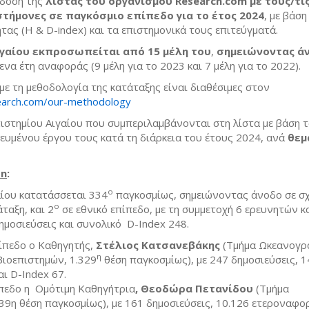
κδοση της
λίστας του οργανισμού Research.com με τους/τι
τήμονες σε παγκόσμιο επίπεδο για το έτος 2024
, με βάση
τας (H & D-index) και τα επιστημονικά τους επιτεύγματά.
ιγαίου εκπροσωπείται από 15 μέλη του
,
σημειώνοντας ά
να έτη αναφοράς (9 μέλη για το 2023 και 7 μέλη για το 2022).
με τη μεθοδολογία της κατάταξης είναι διαθέσιμες στον
search.com/our-methodology
ιστημίου Αιγαίου που συμπεριλαμβάνονται στη λίστα με βάση 
ευμένου έργου τους κατά τη διάρκεια του έτους 2024, ανά
θεμ
on
:
ο
ίου κατατάσσεται 334
παγκοσμίως, σημειώνοντας άνοδο σε σχ
ο
ταξη, και 2
σε εθνικό επίπεδο, με τη συμμετοχή 6 ερευνητών κ
ημοσιεύσεις και συνολικό D-Index 248.
ίπεδο ο Καθηγητής,
Στέλιος Κατσανεβάκης
(Τμήμα Ωκεανογρ
η
Βιοεπιστημών, 1.329
θέση παγκοσμίως), με 247 δημοσιεύσεις, 1
ι D-Index 67.
ίπεδο η Ομότιμη Καθηγήτρια
, Θεοδώρα Πετανίδου
(Τμήμα
39η θέση παγκοσμίως), με 161 δημοσιεύσεις, 10.126 ετεροναφορ