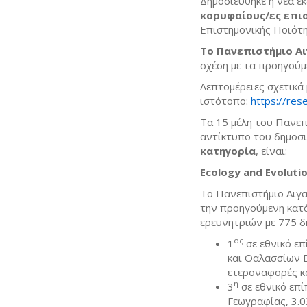
Δημοσιεύθηκε η νέα έ
κορυφαίους/ες επισ
Επιστημονικής Ποιότη
Το Πανεπιστήμιο Α
σχέση με τα προηγούμε
Λεπτομέρειες σχετικά 
ιστότοπο:
https://re
Τα 15 μέλη του Πανεπ
αντίκτυπο του δημοσι
κατηγορία
, είναι:
Ecology and Evoluti
Το Πανεπιστήμιο Αιγα
την προηγούμενη κατά
ερευνητριών με 775 δ
ος
1
σε εθνικό επ
και Θαλασσίων 
ετεροναφορές κα
η
3
σε εθνικό επ
Γεωγραφίας, 3.0