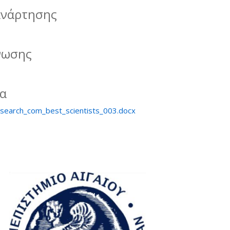
ανάρτησης
νωσης
ία
search_com_best_scientists_003.docx