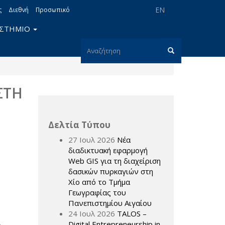
EN
ς
Διεθνή
Προσωπικό
ΙΣΤΗΜΙΟ
Φόρμα
αναζήτησης
Αναζήτηση
ΣΤΗ
Ε
Δελτία Τύπου
27 Ιουλ 2026
Νέα
διαδικτυακή εφαρμογή
Web GIS για τη διαχείριση
δασικών πυρκαγιών στη
Χίο από το Τμήμα
Γεωγραφίας του
Πανεπιστημίου Αιγαίου
24 Ιουλ 2026
TALOS –
Digital Entrepreneurship in