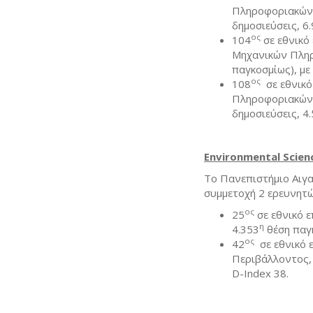
Πληροφοριακών 
δημοσιεύσεις, 6
ος
104
σε εθνικό
Μηχανικών Πληρ
παγκοσμίως), με
ος
108
σε εθνικό
Πληροφοριακών 
δημοσιεύσεις, 4
Environmental Scien
Το Πανεπιστήμιο Αιγα
συμμετοχή 2 ερευνητώ
ος
25
σε εθνικό ε
η
4.353
θέση παγκ
ος
42
σε εθνικό 
Περιβάλλοντος, 
D-Index 38.