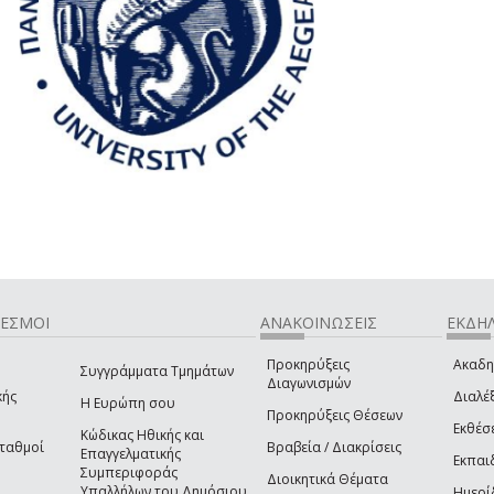
ΔΕΣΜΟΙ
ΑΝΑΚΟΙΝΩΣΕΙΣ
ΕΚΔΗΛ
Προκηρύξεις
Ακαδη
Συγγράμματα Τμημάτων
Διαγωνισμών
κής
Διαλέξ
Η Ευρώπη σου
Προκηρύξεις Θέσεων
Εκθέσ
Κώδικας Ηθικής και
Σταθμοί
Βραβεία / Διακρίσεις
Επαγγελματικής
Εκπαι
Συμπεριφοράς
Διοικητικά Θέματα
Υπαλλήλων του Δημόσιου
Ημερί