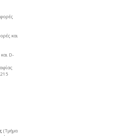
αφορές
ορές και
 και D-
αφίας
.215
ς
(Τμήμα