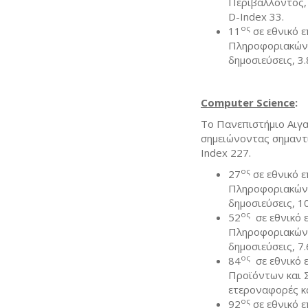
Περιβάλλοντος,
D-Index 33.
ος
11
σε εθνικό ε
Πληροφοριακών 
δημοσιεύσεις, 3
Computer Science
:
Το Πανεπιστήμιο Αιγα
σημειώνοντας σημαντι
Index 227.
ος
27
σε εθνικό 
Πληροφοριακών 
δημοσιεύσεις, 1
ος
52
σε εθνικό 
Πληροφοριακών 
δημοσιεύσεις, 7
ος
84
σε εθνικό 
Προϊόντων και Σ
ετεροναφορές κα
ος
92
σε εθνικό ε