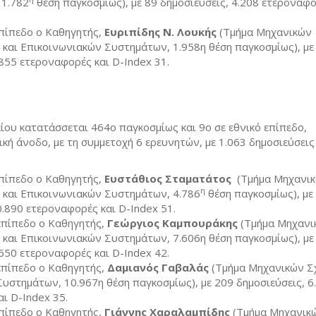
 1.782
θέση παγκοσμίως), με 89 δημοσιεύσεις, 4.208 ετεροναφο
πίπεδο ο Καθηγητής,
Ευριπίδης Ν. Λουκής
(Τμήμα Μηχανικών
και Επικοινωνιακών Συστημάτων, 1.958η θέση παγκοσμίως), με
.855 ετεροναφορές και D-Index 31.
ίου κατατάσσεται 464ο παγκοσμίως και 9ο σε εθνικό επίπεδο,
κή άνοδο, με τη συμμετοχή 6 ερευνητών, με 1.063 δημοσιεύσεις 
επίπεδο ο Καθηγητής,
Ευστάθιος Σταματάτος
(Τμήμα Μηχανι
η
και Επικοινωνιακών Συστημάτων, 4.786
θέση παγκοσμίως), με
0.890 ετεροναφορές και D-Index 51.
επίπεδο o Καθηγητής,
Γεώργιος Καμπουράκης
(Τμήμα Μηχανι
και Επικοινωνιακών Συστημάτων, 7.606η θέση παγκοσμίως), με
.650 ετεροναφορές και D-Index 42.
επίπεδο ο Καθηγητής,
Δαμιανός Γαβαλάς
(Τμήμα Μηχανικών Σ
υστημάτων, 10.967η θέση παγκοσμίως), με 209 δημοσιεύσεις, 6
ι D-Index 35.
πίπεδο ο Καθηγητής,
Γιάννης Χαραλαμπίδης
(Τμήμα Μηχανικ