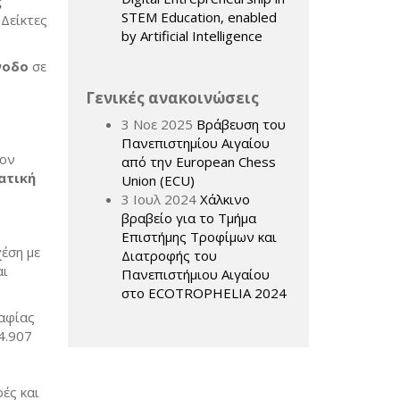
ς
STEM Education, enabled
 Δείκτες
by Artificial Intelligence
νοδο
σε
Γενικές ανακοινώσεις
3 Νοε 2025
Βράβευση του
Πανεπιστημίου Αιγαίου
τον
από την European Chess
ατική
Union (ECU)
3 Ιουλ 2024
Χάλκινο
βραβείο για το Τμήμα
Επιστήμης Τροφίμων και
έση με
Διατροφής του
αι
Πανεπιστήμιου Αιγαίου
στο ECOTROPHELIA 2024
αφίας
4.907
ές και