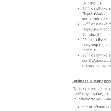
D-Index 51.
ος
17
σε εθνικό ε
Περιβάλλοντος,
και D-Index 35.
ος
22
σε εθνικό 
Περιβάλλοντος,
D-Index 34.
ος
25
σε εθνικό 
Γεωγραφίας, 7.
Index 31.
ος
28
σε εθνικό ε
και Θαλασσίων 
ετεροναφορές κα
Business &
Managem
Πρόκειται για νέα κα
ο
398
παγκοσμίως και 
δημοσιεύσεις και D-In
ος
9
σε εθνικό ε