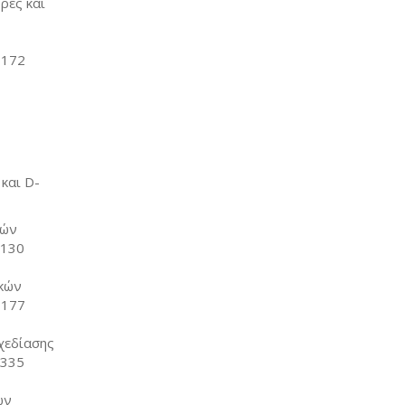
ρές και
 172
και D-
κών
 130
κών
 177
χεδίασης
.335
ών