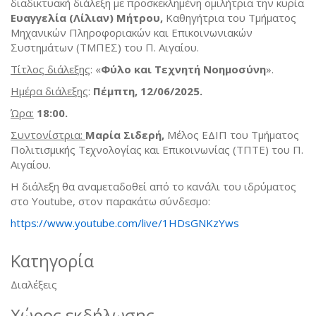
διαδικτυακή διάλεξη με προσκεκλημένη ομιλήτρια την κυρία
Ευαγγελία (Λίλιαν) Μήτρου,
Καθηγήτρια του Τμήματος
Μηχανικών Πληροφοριακών και Επικοινωνιακών
Συστημάτων (ΤΜΠΕΣ) του Π. Αιγαίου.
Τίτλος διάλεξης
: «
Φύλο και Τεχνητή Νοημοσύνη
».
Ημέρα διάλεξης
:
Πέμπτη, 12/06/2025.
Ώρα:
18:00.
Συντονίστρια:
Μαρία Σιδερή,
Μέλος ΕΔΙΠ του Τμήματος
Πολιτισμικής Τεχνολογίας και Επικοινωνίας (ΤΠΤΕ) του Π.
Αιγαίου.
Η διάλεξη θα αναμεταδοθεί από το κανάλι του ιδρύματος
στο Youtube, στον παρακάτω σύνδεσμο:
https://www.youtube.com/live/1HDsGNKzYws
Κατηγορία
Διαλέξεις
Χώρος εκδήλωσης