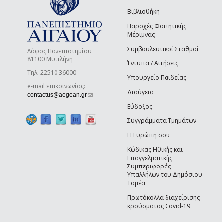
Βιβλιοθήκη
Παροχές Φοιτητικής
Μέριμνας
Συμβουλευτικοί Σταθμοί
Λόφος Πανεπιστημίου
81100 Μυτιλήνη
Έντυπα / Αιτήσεις
Τηλ. 22510 36000
Υπουργείο Παιδείας
e-mail επικοινωνίας:
Διαύγεια
(link sends e-mail)
contactus@aegean.gr
Εύδοξος
Συγγράμματα Τμημάτων
Η Ευρώπη σου
Κώδικας Ηθικής και
Επαγγελματικής
Συμπεριφοράς
Υπαλλήλων του Δημόσιου
Τομέα
Πρωτόκολλα διαχείρισης
κρούσματος Covid-19