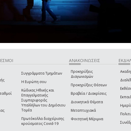
ΔΕΣΜΟΙ
ΑΝΑΚΟΙΝΩΣΕΙΣ
ΕΚΔΗΛ
Προκηρύξεις
Ακαδη
Συγγράμματα Τμημάτων
Διαγωνισμών
κής
Διαλέξ
Η Ευρώπη σου
Προκηρύξεις Θέσεων
Εκθέσ
Κώδικας Ηθικής και
Σταθμοί
Βραβεία / Διακρίσεις
Επαγγελματικής
Εκπαι
Συμπεριφοράς
Διοικητικά Θέματα
Υπαλλήλων του Δημόσιου
Ημερί
Τομέα
ίας
Μεταπτυχιακά
Πολιτι
Πρωτόκολλα διαχείρισης
Φοιτητική Μέριμνα
Συνέδ
κρούσματος Covid-19