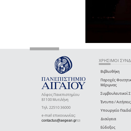
ΧΡΗΣΙΜΟΙ ΣΥΝ
Βιβλιοθήκη
Παροχές Φοιτητι
Μέριμνας
Συμβουλευτικοί 
Λόφος Πανεπιστημίου
81100 Μυτιλήνη
Έντυπα / Αιτήσεις
Τηλ. 22510 36000
Υπουργείο Παιδε
e-mail επικοινωνίας:
Διαύγεια
(link sends e-mail)
contactus@aegean.gr
Εύδοξος