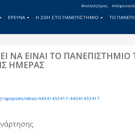
Φοιτητές/τριες
Απόφοιτοι/ε
ΕΡΕΥΝΑ
Η ΖΩΗ ΣΤΟ ΠΑΝΕΠΙΣΤΗΜΙΟ
ΤΟ ΠΑΝΕΠ
ΕΙ ΝΑ ΕΙΝΑΙ ΤΟ ΠΑΝΕΠΙΣΤΗΜΙΟ 
Σ ΗΜΕΡΑΣ
book
itter
.gr/apopseis/ideas/44341453417-44341453417
ανάρτησης