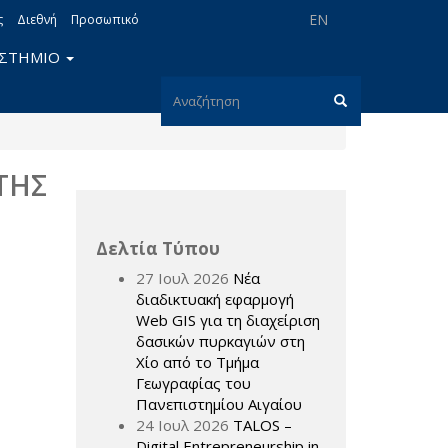
EN
ς
Διεθνή
Προσωπικό
ΙΣΤΗΜΙΟ
Φόρμα
αναζήτησης
Αναζήτηση
ΤΗΣ
Δελτία Τύπου
27 Ιουλ 2026
Νέα
διαδικτυακή εφαρμογή
Web GIS για τη διαχείριση
δασικών πυρκαγιών στη
Χίο από το Τμήμα
Γεωγραφίας του
Πανεπιστημίου Αιγαίου
24 Ιουλ 2026
TALOS –
Digital Entrepreneurship in