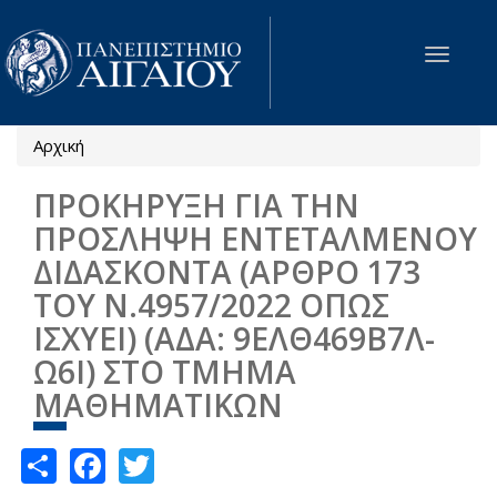
Παράκαμψη προς το κυρίως περιεχόμενο
Toggle
navigat
Αρχική
Είστε εδώ
ΠΡΟΚΗΡΥΞΗ ΓΙΑ ΤΗΝ
ΠΡΟΣΛΗΨΗ ΕΝΤΕΤΑΛΜΕΝΟΥ
ΔΙΔΑΣΚΟΝΤΑ (ΑΡΘΡΟ 173
ΤΟΥ Ν.4957/2022 ΟΠΩΣ
ΙΣΧΥΕΙ) (ΑΔΑ: 9ΕΛΘ469Β7Λ-
Ω6Ι) ΣΤΟ ΤΜΗΜΑ
ΜΑΘΗΜΑΤΙΚΩΝ
Share
Facebook
Twitter