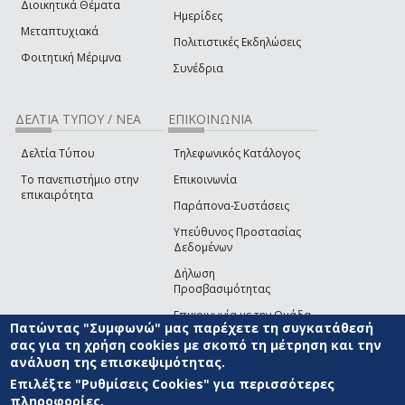
Διοικητικά Θέματα
Ημερίδες
Μεταπτυχιακά
Πολιτιστικές Εκδηλώσεις
Φοιτητική Μέριμνα
Συνέδρια
ΔΕΛΤΙΑ ΤΥΠΟΥ / ΝΕΑ
ΕΠΙΚΟΙΝΩΝΙΑ
Δελτία Τύπου
Τηλεφωνικός Κατάλογος
Το πανεπιστήμιο στην
Επικοινωνία
επικαιρότητα
Παράπονα-Συστάσεις
Υπεύθυνος Προστασίας
Δεδομένων
Δήλωση
Προσβασιμότητας
Επικοινωνία με την Ομάδα
Πατώντας "Συμφωνώ" μας παρέχετε τη συγκατάθεσή
Ανάπτυξης του site
(link sends e-mail)
σας για τη χρήση cookies με σκοπό τη μέτρηση και την
ανάλυση της επισκεψιμότητας.
© ΠΑΝΕΠΙΣΤΗΜΙΟ ΑΙΓΑΙΟΥ
ΟΡΟΙ ΧΡΗΣΗΣ
ΠΟΛΙΤΙΚΗ COOKIES
ΟΜΑΔΑ
ΑΝΑΠΤΥΞΗΣ
Επιλέξτε "Ρυθμίσεις Cookies" για περισσότερες
πληροφορίες.