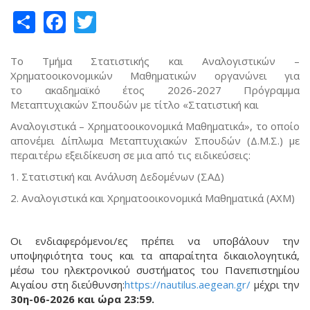
Share
Facebook
Twitter
Το Τμήμα Στατιστικής και Αναλογιστικών –
Χρηματοοικονομικών Μαθηματικών οργανώνει για
το ακαδημαϊκό έτος 2026-2027 Πρόγραμμα
Μεταπτυχιακών Σπουδών με τίτλο «Στατιστική και
Αναλογιστικά – Χρηματοοικονομικά Μαθηματικά», το οποίο
απονέμει Δίπλωμα Μεταπτυχιακών Σπουδών (Δ.Μ.Σ.) με
περαιτέρω εξειδίκευση σε μια από τις ειδικεύσεις:
1. Στατιστική και Ανάλυση Δεδομένων (ΣΑΔ)
2. Αναλογιστικά και Χρηματοοικονομικά Μαθηματικά (ΑΧΜ)
Οι ενδιαφερόμενοι/ες πρέπει να υποβάλουν την
υποψηφιότητα τους και τα απαραίτητα δικαιολογητικά,
μέσω του ηλεκτρονικού συστήματος του Πανεπιστημίου
Αιγαίου στη διεύθυνση:
https
://
nautilus
.
aegean
.
gr
/
μέχρι την
30η-06-2026 και ώρα 23:59.