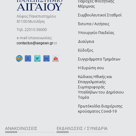
Παροχές Φοιτητικής
Μέριμνας
Συμβουλευτικοί Σταθμοί
Λόφος Πανεπιστημίου
81100 Μυτιλήνη
Έντυπα / Αιτήσεις
Τηλ. 22510 36000
Υπουργείο Παιδείας
e-mail επικοινωνίας:
Διαύγεια
(link sends e-mail)
contactus@aegean.gr
Εύδοξος
Συγγράμματα Τμημάτων
Η Ευρώπη σου
Κώδικας Ηθικής και
Επαγγελματικής
Συμπεριφοράς
Υπαλλήλων του Δημόσιου
Τομέα
Πρωτόκολλα διαχείρισης
κρούσματος Covid-19
ΑΝΑΚΟΙΝΩΣΕΙΣ
ΕΚΔΗΛΩΣΕΙΣ / ΣΥΝΕΔΡΙΑ