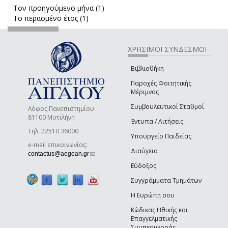
Τον προηγούμενο μήνα (1)
Apply Τον προηγούμενο μήνα
Το περασμένο έτος (1)
Apply Το περασμένο έτος filter
filter
ΧΡΗΣΙΜΟΙ ΣΥΝΔΕΣΜΟΙ
Βιβλιοθήκη
Παροχές Φοιτητικής
Μέριμνας
Συμβουλευτικοί Σταθμοί
Λόφος Πανεπιστημίου
81100 Μυτιλήνη
Έντυπα / Αιτήσεις
Τηλ. 22510 36000
Υπουργείο Παιδείας
e-mail επικοινωνίας:
Διαύγεια
(link sends e-mail)
contactus@aegean.gr
Εύδοξος
Συγγράμματα Τμημάτων
Η Ευρώπη σου
Κώδικας Ηθικής και
Επαγγελματικής
Συμπεριφοράς