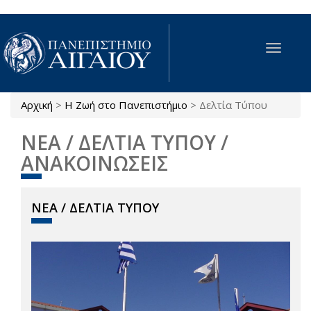
Παράκαμψη προς το κυρίως περιεχόμενο
Toggle
navigat
Αρχική
>
Η Ζωή στο Πανεπιστήμιο
>
Δελτία Τύπου
Είστε εδώ
ΝΕΑ / ΔΕΛΤΙΑ ΤΥΠΟΥ /
ΑΝΑΚΟΙΝΩΣΕΙΣ
ΝΕΑ / ΔΕΛΤΙΑ ΤΥΠΟΥ