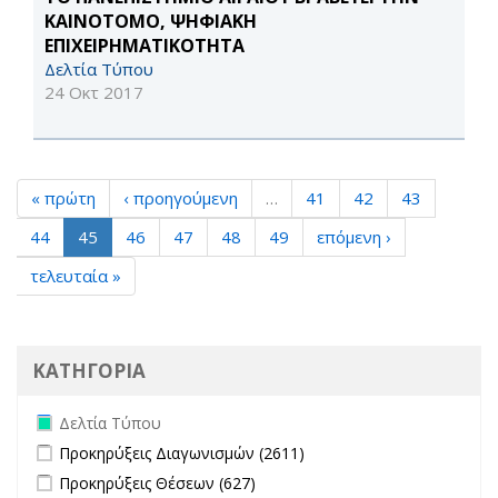
ΚΑΙΝΟΤΟΜΟ, ΨΗΦΙΑΚΗ
ΕΠΙΧΕΙΡΗΜΑΤΙΚΟΤΗΤΑ
Δελτία Τύπου
24 Οκτ 2017
« πρώτη
‹ προηγούμενη
…
41
42
43
44
45
46
47
48
49
επόμενη ›
τελευταία »
ΚΑΤΗΓΟΡΙΑ
Remove Δελτία Τύπου filter
Δελτία Τύπου
Apply Προκηρύξεις Διαγωνισμών filter
Apply Προκηρύξεις
Προκηρύξεις Διαγωνισμών (2611)
Διαγωνισμών filter
Apply Προκηρύξεις Θέσεων filter
Apply Προκηρύξεις Θέσεων
Προκηρύξεις Θέσεων (627)