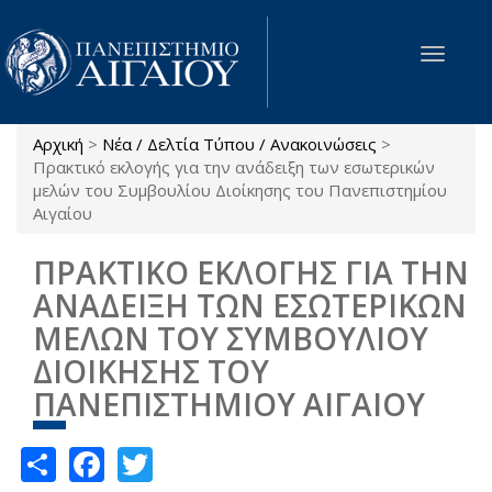
Παράκαμψη προς το κυρίως περιεχόμενο
Toggle
navigat
Αρχική
>
Νέα / Δελτία Τύπου / Ανακοινώσεις
>
Είστε εδώ
Πρακτικό εκλογής για την ανάδειξη των εσωτερικών
µελών του Συµβουλίου Διοίκησης του Πανεπιστηµίου
Αιγαίου
ΠΡΑΚΤΙΚΟ ΕΚΛΟΓΗΣ ΓΙΑ ΤΗΝ
ΑΝΑΔΕΙΞΗ ΤΩΝ ΕΣΩΤΕΡΙΚΩΝ
ΜΕΛΩΝ ΤΟΥ ΣΥΜΒΟΥΛΙΟΥ
ΔΙΟΙΚΗΣΗΣ ΤΟΥ
ΠΑΝΕΠΙΣΤΗΜΙΟΥ ΑΙΓΑΙΟΥ
Share
Facebook
Twitter