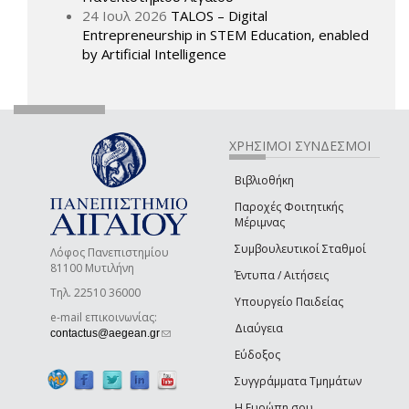
24 Ιουλ 2026
TALOS – Digital
Entrepreneurship in STEM Education, enabled
by Artificial Intelligence
ΧΡΗΣΙΜΟΙ ΣΥΝΔΕΣΜΟΙ
Βιβλιοθήκη
Παροχές Φοιτητικής
Μέριμνας
Συμβουλευτικοί Σταθμοί
Λόφος Πανεπιστημίου
81100 Μυτιλήνη
Έντυπα / Αιτήσεις
Τηλ. 22510 36000
Υπουργείο Παιδείας
e-mail επικοινωνίας:
Διαύγεια
(link sends e-mail)
contactus@aegean.gr
Εύδοξος
Συγγράμματα Τμημάτων
Η Ευρώπη σου