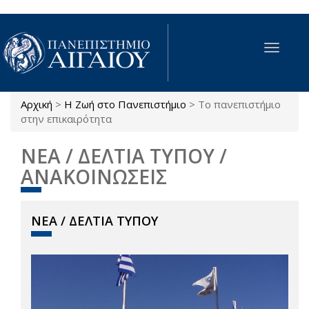
Παράκαμψη προς το κυρίως περιεχόμενο
Toggle
navigat
Αρχική
>
Η Ζωή στο Πανεπιστήμιο
>
Το πανεπιστήμιο
Είστε εδώ
στην επικαιρότητα
ΝΕΑ / ΔΕΛΤΙΑ ΤΥΠΟΥ /
ΑΝΑΚΟΙΝΩΣΕΙΣ
ΝΕΑ / ΔΕΛΤΙΑ ΤΥΠΟΥ