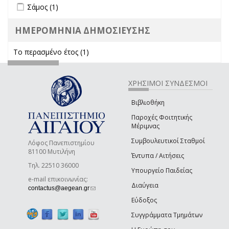
Apply Σάμος filter
Apply Σάμος filter
Σάμος (1)
ΗΜΕΡΟΜΗΝΙΑ ΔΗΜΟΣΙΕΥΣΗΣ
Το περασμένο έτος (1)
Apply Το περασμένο έτος filter
ΧΡΗΣΙΜΟΙ ΣΥΝΔΕΣΜΟΙ
Βιβλιοθήκη
Παροχές Φοιτητικής
Μέριμνας
Συμβουλευτικοί Σταθμοί
Λόφος Πανεπιστημίου
81100 Μυτιλήνη
Έντυπα / Αιτήσεις
Τηλ. 22510 36000
Υπουργείο Παιδείας
e-mail επικοινωνίας:
Διαύγεια
(link sends e-mail)
contactus@aegean.gr
Εύδοξος
Συγγράμματα Τμημάτων