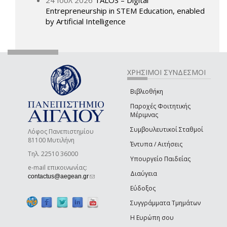
24 Ιουλ 2026
TALOS – Digital
Entrepreneurship in STEM Education, enabled
by Artificial Intelligence
ΧΡΗΣΙΜΟΙ ΣΥΝΔΕΣΜΟΙ
Βιβλιοθήκη
Παροχές Φοιτητικής
Μέριμνας
Συμβουλευτικοί Σταθμοί
Λόφος Πανεπιστημίου
81100 Μυτιλήνη
Έντυπα / Αιτήσεις
Τηλ. 22510 36000
Υπουργείο Παιδείας
e-mail επικοινωνίας:
Διαύγεια
(link sends e-mail)
contactus@aegean.gr
Εύδοξος
Συγγράμματα Τμημάτων
Η Ευρώπη σου