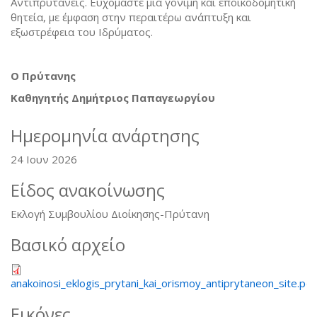
Αντιπρυτάνεις. Ευχόμαστε μια γόνιμη και εποικοδομητική
θητεία, με έμφαση στην περαιτέρω ανάπτυξη και
εξωστρέφεια του Ιδρύματος.
Ο Πρύτανης
Καθηγητής Δημήτριος Παπαγεωργίου
Ημερομηνία ανάρτησης
24 Ιουν 2026
Είδος ανακοίνωσης
Εκλογή Συμβουλίου Διοίκησης-Πρύτανη
Βασικό αρχείο
anakoinosi_eklogis_prytani_kai_orismoy_antiprytaneon_site.pdf
Εικόνες