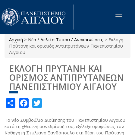
Παράκαμψη προς το κυρίως περιεχόμενο
Toggle
navigat
Αρχική
>
Νέα / Δελτία Τύπου / Ανακοινώσεις
>
Εκλογή
Είστε εδώ
Πρύτανη και ορισμός Αντιπρυτάνεων Πανεπιστημίου
Αιγαίου
ΕΚΛΟΓΗ ΠΡΥΤΑΝΗ ΚΑΙ
ΟΡΙΣΜΟΣ ΑΝΤΙΠΡΥΤΑΝΕΩΝ
ΠΑΝΕΠΙΣΤΗΜΙΟΥ ΑΙΓΑΙΟΥ
Share
Facebook
Twitter
Το νέο Συμβούλιο Διοίκησης του Πανεπιστημίου Αιγαίου,
κατά τη χθεσινή συνεδρίασή του, εξέλεξε ομοφώνως τον
Καθηγητή Στυλιανό Ξανθόπουλο στη θέση του Πρύτανη