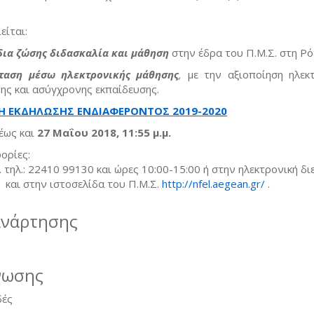
ίται:
δια ζώσης διδασκαλία και μάθηση
στην έδρα του Π.Μ.Σ. στη Ρό
αση μέσω ηλεκτρονικής μάθησης
,
με την αξιοποίηση ηλεκ
ς και ασύγχρονης εκπαίδευσης.
 ΕΚΔΗΛΩΣΗΣ ΕΝΔΙΑΦΕΡΟΝΤΟΣ 2019-2020
έως και
27 Μαΐου 2018, 11:55 μ.μ.
ορίες:
 τηλ.: 22410 99130 και ώρες 10:00-15:00 ή στην ηλεκτρονική δ
link sends e-mail)
και στην ιστοσελίδα του Π.Μ.Σ.
http://nfel.aegean.gr/
.
ανάρτησης
νωσης
δές