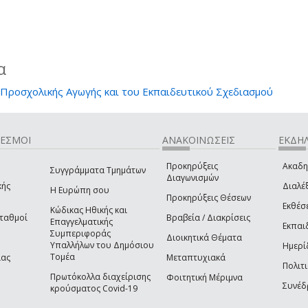
α
Προσχολικής Αγωγής και του Εκπαιδευτικού Σχεδιασμού
ΔΕΣΜΟΙ
ΑΝΑΚΟΙΝΩΣΕΙΣ
ΕΚΔΗΛ
Προκηρύξεις
Ακαδη
Συγγράμματα Τμημάτων
Διαγωνισμών
κής
Διαλέξ
Η Ευρώπη σου
Προκηρύξεις Θέσεων
Εκθέσ
Κώδικας Ηθικής και
Σταθμοί
Βραβεία / Διακρίσεις
Επαγγελματικής
Εκπαι
Συμπεριφοράς
Διοικητικά Θέματα
Υπαλλήλων του Δημόσιου
Ημερί
Τομέα
ίας
Μεταπτυχιακά
Πολιτι
Πρωτόκολλα διαχείρισης
Φοιτητική Μέριμνα
Συνέδ
κρούσματος Covid-19