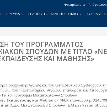
Φοιτητές/τριες
Απόφοιτοι/ε
ΕΡΕΥΝΑ
Η ΖΩΗ ΣΤΟ ΠΑΝΕΠΙΣΤΗΜΙΟ
ΤΟ ΠΑΝΕΠ
ΥΣΗ ΤΟΥ ΠΡΟΓΡΑΜΜΑΤΟΣ
ΙΑΚΩΝ ΣΠΟΥΔΩΝ ΜΕ ΤΙΤΛΟ «ΝΕ
ΚΠΑΙΔΕΥΣΗΣ ΚΑΙ ΜΑΘΗΣΗΣ»
book
itter
ης Προσχολικής Αγωγής και του Εκπαιδευτικού Σχεδιασμού, τη
ημών, του Πανεπιστημίου Αιγαίου, επανιδρύει και λειτουργε
8-19, το Πρόγραμμα Μεταπτυχιακών Σπουδών
ές Εκπαίδευσης και Μάθησης»
(ΦΕΚ επανίδρυσης 3245/08
έμει Δίπλωμα Μεταπτυχιακών Σπουδών (Δ.Μ.Σ.) (Master of Educ