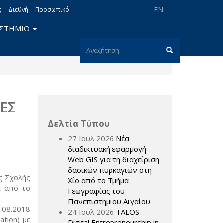
EN
ς
Διεθνή
Προσωπικό
ΙΣΤΗΜΙΟ
Φόρμα
αναζήτησης
Αναζήτηση
ΕΣ
Δελτία Τύπου
27 Ιουλ 2026
Νέα
διαδικτυακή εφαρμογή
Web GIS για τη διαχείριση
δασικών πυρκαγιών στη
ς Σχολής
Χίο από το Τμήμα
ί από το
Γεωγραφίας του
Πανεπιστημίου Αιγαίου
.08.2018
24 Ιουλ 2026
TALOS –
ation) με
Digital Entrepreneurship in