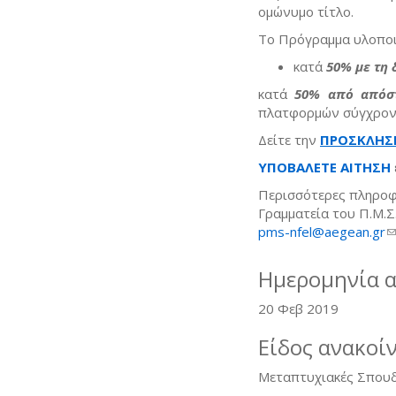
ομώνυμο τίτλο.
Το Πρόγραμμα υλοποιε
κατά
50% με τη 
κατά
50% από απόστ
πλατφορμών σύγχρονη
Δείτε την
ΠΡΟΣΚΛΗΣΗ
ΥΠΟΒΑΛΕΤΕ ΑΙΤΗΣΗ
Περισσότερες πληροφ
Γραμματεία του Π.Μ.Σ.
pms-nfel@aegean.gr
(
Ημερομηνία 
20 Φεβ 2019
Είδος ανακοί
Μεταπτυχιακές Σπου