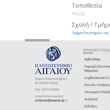
Τοποθεσία
ΡΟΔΟΣ
Σχολή / Τμήμ
Τμήμα Επιστημών της 
ΧΡΗΣΙΜΟΙ ΣΥΝ
Βιβλιοθήκη
Παροχές Φοιτητι
Μέριμνας
Συμβουλευτικοί 
Λόφος Πανεπιστημίου
81100 Μυτιλήνη
Έντυπα / Αιτήσεις
Τηλ. 22510 36000
Υπουργείο Παιδε
e-mail επικοινωνίας:
Διαύγεια
(link sends e-mail)
contactus@aegean.gr
Εύδοξος