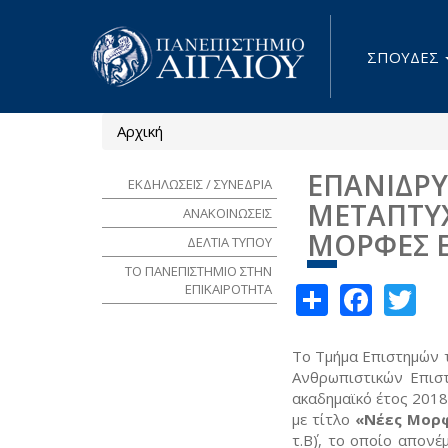
Παράκαμψη προς το κυρίως περιεχόμενο
ΣΠΟΥΔΕΣ
Αρχική
Είστε εδώ
ΕΠΑΝΙΔΡ
ΕΚΔΗΛΩΣΕΙΣ / ΣΥΝΕΔΡΙΑ
ΜΕΤΑΠΤΥΧ
ΑΝΑΚΟΙΝΩΣΕΙΣ
ΜΟΡΦΕΣ Ε
ΔΕΛΤΙΑ ΤΥΠΟΥ
ΤΟ ΠΑΝΕΠΙΣΤΗΜΙΟ ΣΤΗΝ
Share
Face
Tw
ΕΠΙΚΑΙΡΟΤΗΤΑ
Το Τμήμα Επιστημών τ
Ανθρωπιστικών Επιστ
ακαδημαϊκό έτος 201
με τίτλο
«Νέες Μορφ
τ.Β΄), το οποίο απον