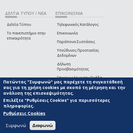
ΔΕΛΤΙΑ ΤΥΠΟΥ / ΝΕΑ
ΕΠΙΚΟΙΝΩΝΙΑ
Δελτία Τύπου
Τηλεφωνικός Κατάλογος
Το πανεπιστήμιο στην
Επικοινωνία
επικαιρότητα
Παράπονα-Συστάσεις
Υπεύθυνος Προστασίας
Δεδομένων
Δήλωση
Προσβασιμότητας
Επικοινωνία με την Ομάδα
Πατώντας "Συμφωνώ" μας παρέχετε τη συγκατάθεσή
Ανάπτυξης του site
(link sends e-mail)
σας για τη χρήση cookies με σκοπό τη μέτρηση και την
ανάλυση της επισκεψιμότητας.
© ΠΑΝΕΠΙΣΤΗΜΙΟ ΑΙΓΑΙΟΥ
ΟΡΟΙ ΧΡΗΣΗΣ
ΠΟΛΙΤΙΚΗ COOKIES
ΟΜΑΔΑ
ΑΝΑΠΤΥΞΗΣ
Επιλέξτε "Ρυθμίσεις Cookies" για περισσότερες
πληροφορίες.
Ρυθμίσεις Cookies
Συμφωνώ
Διαφωνώ