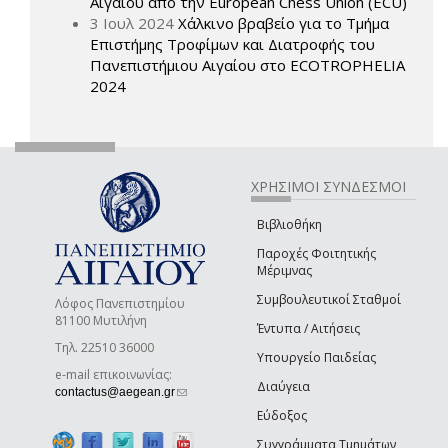
Αιγαίου από την European Chess Union (ECU)
3 Ιουλ 2024
Χάλκινο βραβείο για το Τμήμα
Επιστήμης Τροφίμων και Διατροφής του
Πανεπιστήμιου Αιγαίου στο ECOTROPHELIA
2024
ΧΡΗΣΙΜΟΙ ΣΥΝΔΕΣΜΟΙ
Βιβλιοθήκη
Παροχές Φοιτητικής
Μέριμνας
Συμβουλευτικοί Σταθμοί
Λόφος Πανεπιστημίου
81100 Μυτιλήνη
Έντυπα / Αιτήσεις
Τηλ. 22510 36000
Υπουργείο Παιδείας
e-mail επικοινωνίας:
Διαύγεια
(link sends e-mail)
contactus@aegean.gr
Εύδοξος
Συγγράμματα Τμημάτων