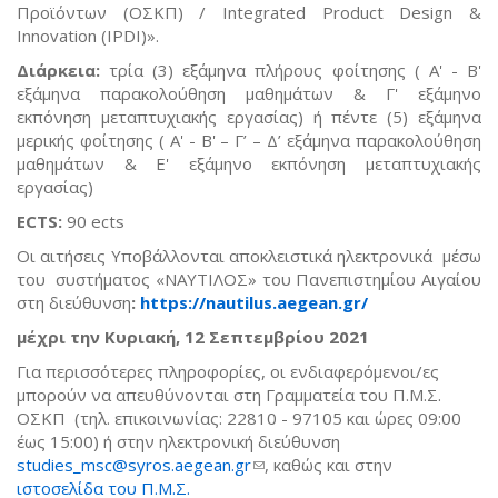
Προϊόντων (ΟΣΚΠ) / Integrated Product Design &
Innovation (IPDI)».
Διάρκεια:
τρία (3) εξάμηνα πλήρους φοίτησης ( Α' - Β'
εξάμηνα παρακολούθηση μαθημάτων & Γ' εξάμηνο
εκπόνηση μεταπτυχιακής εργασίας) ή πέντε (5) εξάμηνα
μερικής φοίτησης ( Α' - Β' – Γ’ – Δ’ εξάμηνα παρακολούθηση
μαθημάτων & Ε' εξάμηνο εκπόνηση μεταπτυχιακής
εργασίας)
ECTS:
90 ects
Οι αιτήσεις Υποβάλλονται αποκλειστικά ηλεκτρονικά μέσω
του συστήματος «ΝΑΥΤΙΛΟΣ» του Πανεπιστημίου Αιγαίου
στη διεύθυνση
:
https://nautilus.aegean.gr/
μέχρι την Κυριακή, 12 Σεπτεμβρίου 2021
Για περισσότερες πληροφορίες, οι ενδιαφερόμενοι/ες
μπορούν να απευθύνονται στη Γραμματεία του Π.Μ.Σ.
OΣKΠ (τηλ. επικοινωνίας: 22810 - 97105 και ώρες 09:00
έως 15:00) ή στην ηλεκτρονική διεύθυνση
studies_msc@syros.aegean.gr
(link sends e-mail)
, καθώς και στην
ιστοσελίδα του Π.Μ.Σ.