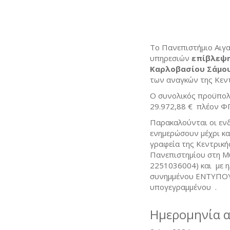
Το Πανεπιστήμιο Αιγα
υπηρεσιών
επίβλεψη
Καρλοβασίου
Σάμου
των αναγκών της Κεν
Ο συνολικός προϋπολ
29.972,88 € πλέον Φ
Παρακαλούνται οι εν
ενημερώσουν μέχρι κα
γραφεία της Κεντρική
Πανεπιστημίου στη Μ
2251036004) και με η
συνημμένου ΕΝΤΥΠΟ
υπογεγραμμένου .
Ημερομηνία 