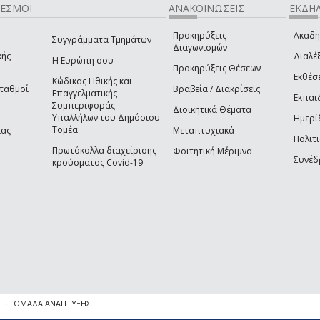
ΔΕΣΜΟΙ
ΑΝΑΚΟΙΝΩΣΕΙΣ
ΕΚΔΗΛ
Προκηρύξεις
Ακαδη
Συγγράμματα Τμημάτων
Διαγωνισμών
κής
Διαλέξ
Η Ευρώπη σου
Προκηρύξεις Θέσεων
Εκθέσ
Κώδικας Ηθικής και
Σταθμοί
Βραβεία / Διακρίσεις
Επαγγελματικής
Εκπαι
Συμπεριφοράς
Διοικητικά Θέματα
Υπαλλήλων του Δημόσιου
Ημερί
Τομέα
ίας
Μεταπτυχιακά
Πολιτι
Πρωτόκολλα διαχείρισης
Φοιτητική Μέριμνα
Συνέδ
κρούσματος Covid-19
ΟΜΑΔΑ ΑΝΑΠΤΥΞΗΣ