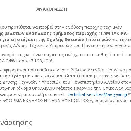
ΑΝΑΚΟΙΝΩΣΗ
ίου προτίθεται να προβεί στην ανάθεση παροχής τεχνικών
ς μελετών ανάπλασης τμήματος περιοχής "ΤΑΜΠΑΚΙΚΑ"
 για τη στέγαση της Σχολής Θετικών Επιστημών
για την 
τρικής Δ/νσης Τεχνικών Υπηρεσιών του Πανεπιστημίου Αιγαίου
ογισμός της ως άνω υπηρεσίας ανέρχεται στο καθαρό ποσό τω
ΠΑ 24% ποσού 7.193,49 €.
διαφερόμενοι που επιθυμούν να εκδηλώσουν ενδιαφέρον να μ
ι την
Τρίτη 06
-
0
8
- 2024 και ώρα
1
0
:00
π
.μ
. επικοινωνώντα
ς Δ/νσης Τεχνικών Υπηρεσιών του Πανεπιστημίου Αιγαίου στο
υτιλήνη (όνομα υπαλλήλου Μάτσος Γεώργιος τηλ. Επικοινωνίας
λεκτρονική αποστολή στο email:
technical-services@aegean.
gr
(
Υ «ΦΟΡΜΑ ΕΚΔΗΛΩΣΗΣ ΕΝΔΙΑΦΕΡΟΝΤΟΣ», συμπληρωμένου κ
e
ανάρτησης