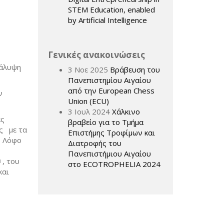
STEM Education, enabled
by Artificial Intelligence
Γενικές ανακοινώσεις
κάλυψη
3 Νοε 2025
Βράβευση του
.
Πανεπιστημίου Αιγαίου
από την European Chess
ν
Union (ECU)
3 Ιουλ 2024
Χάλκινο
ας
βραβείο για το Τμήμα
ς με τα
Επιστήμης Τροφίμων και
ν Λόφο
Διατροφής του
Πανεπιστήμιου Αιγαίου
link sends
, του
στο ECOTROPHELIA 2024
αι
-mail)