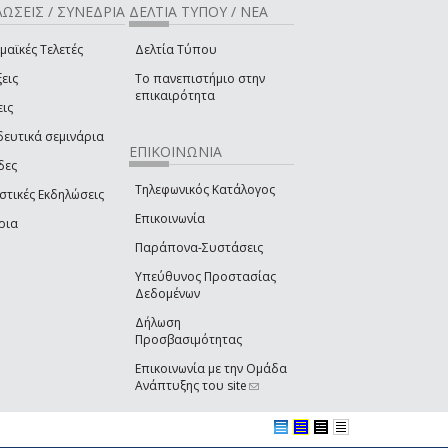
ΩΣΕΙΣ / ΣΥΝΕΔΡΙΑ
ΔΕΛΤΙΑ ΤΥΠΟΥ / ΝΕΑ
μαϊκές Τελετές
Δελτία Τύπου
εις
Το πανεπιστήμιο στην
επικαιρότητα
εις
δευτικά σεμινάρια
ΕΠΙΚΟΙΝΩΝΙΑ
δες
Τηλεφωνικός Κατάλογος
στικές Εκδηλώσεις
Επικοινωνία
ρια
Παράπονα-Συστάσεις
Υπεύθυνος Προστασίας
Δεδομένων
Δήλωση
Προσβασιμότητας
Επικοινωνία με την Ομάδα
Ανάπτυξης του site
(link sends e-mail)