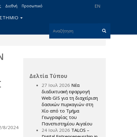
EN
ς
Διεθνή
Προσωπικό
ΙΣΤΗΜΙΟ
Φόρμα
αναζήτησης
Αναζήτηση
Ν
Δελτία Τύπου
Σ
27 Ιουλ 2026
Νέα
διαδικτυακή εφαρμογή
Web GIS για τη διαχείριση
δασικών πυρκαγιών στη
Χίο από το Τμήμα
Γεωγραφίας του
Πανεπιστημίου Αιγαίου
2/8/2024
24 Ιουλ 2026
TALOS –
Digital Entrepreneurship in