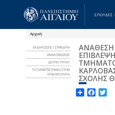
Παράκαμψη προς το κυρίως περιεχόμενο
ΣΠΟΥΔΕΣ
Αρχική
Είστε εδώ
ΑΝΑΘΕΣΗ
ΕΚΔΗΛΩΣΕΙΣ / ΣΥΝΕΔΡΙΑ
ΕΠΙΒΛΕΨ
ΑΝΑΚΟΙΝΩΣΕΙΣ
ΤΜΗΜΑΤΟ
ΔΕΛΤΙΑ ΤΥΠΟΥ
ΚΑΡΛΟΒΑΣ
ΤΟ ΠΑΝΕΠΙΣΤΗΜΙΟ ΣΤΗΝ
ΕΠΙΚΑΙΡΟΤΗΤΑ
ΣΧΟΛΗΣ 
Share
Face
Tw