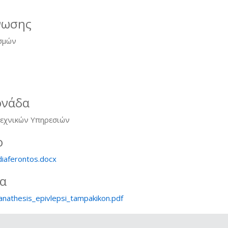
νωσης
σμών
ονάδα
Τεχνικών Υπηρεσιών
ο
diaferontos.docx
ία
anathesis_epivlepsi_tampakikon.pdf