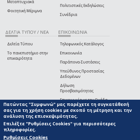
Μεταπτυχιακά
Πολιτιστικές Εκδηλώσεις
Φοιτητική Μέριμνα
Συνέδρια
ΔΕΛΤΙΑ ΤΥΠΟΥ / ΝΕΑ
ΕΠΙΚΟΙΝΩΝΙΑ
Δελτία Τύπου
Τηλεφωνικός Κατάλογος
Το πανεπιστήμιο στην
Επικοινωνία
επικαιρότητα
Παράπονα-Συστάσεις
Υπεύθυνος Προστασίας
Δεδομένων
Δήλωση
Προσβασιμότητας
Επικοινωνία με την Ομάδα
Πατώντας "Συμφωνώ" μας παρέχετε τη συγκατάθεσή
Ανάπτυξης του site
(link sends e-mail)
σας για τη χρήση cookies με σκοπό τη μέτρηση και την
ανάλυση της επισκεψιμότητας.
© ΠΑΝΕΠΙΣΤΗΜΙΟ ΑΙΓΑΙΟΥ
ΟΡΟΙ ΧΡΗΣΗΣ
ΠΟΛΙΤΙΚΗ COOKIES
ΟΜΑΔΑ
ΑΝΑΠΤΥΞΗΣ
Επιλέξτε "Ρυθμίσεις Cookies" για περισσότερες
πληροφορίες.
Ρυθμίσεις Cookies