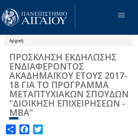
Παράκαμψη προς το κυρίως περιεχόμενο
Toggle
navigat
Αρχική
Είστε εδώ
ΠΡΟΣΚΛΗΣΗ ΕΚΔΗΛΩΣΗΣ
ΕΝΔΙΑΦΕΡΟΝΤΟΣ
ΑΚΑΔΗΜΑΪΚΟΥ ΕΤΟΥΣ 2017-
18 ΓΙΑ ΤΟ ΠΡΟΓΡΑΜΜΑ
ΜΕΤΑΠΤΥΧΙΑΚΩΝ ΣΠΟΥΔΩΝ
"ΔΙΟΙΚΗΣΗ ΕΠΙΧΕΙΡΗΣΕΩΝ -
MBA"
Share
Facebook
Twitter