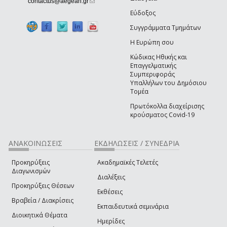
(link sends e-mail)
contactus@aegean.gr
Εύδοξος
Συγγράμματα Τμημάτων
Η Ευρώπη σου
Κώδικας Ηθικής και
Επαγγελματικής
Συμπεριφοράς
Υπαλλήλων του Δημόσιου
Τομέα
Πρωτόκολλα διαχείρισης
κρούσματος Covid-19
ΑΝΑΚΟΙΝΩΣΕΙΣ
ΕΚΔΗΛΩΣΕΙΣ / ΣΥΝΕΔΡΙΑ
Προκηρύξεις
Ακαδημαϊκές Τελετές
Διαγωνισμών
Διαλέξεις
Προκηρύξεις Θέσεων
Εκθέσεις
Βραβεία / Διακρίσεις
Εκπαιδευτικά σεμινάρια
Διοικητικά Θέματα
Ημερίδες