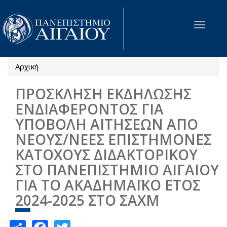
Παράκαμψη προς το κυρίως περιεχόμενο
Toggle
navigat
Αρχική
Είστε εδώ
ΠΡΟΣΚΛΗΣΗ ΕΚΔΗΛΩΣΗΣ
ΕΝΔΙΑΦΕΡΟΝΤΟΣ ΓΙΑ
ΥΠΟΒΟΛΗ ΑΙΤΗΣΕΩΝ ΑΠΟ
ΝΕΟΥΣ/ΝΕΕΣ ΕΠΙΣΤΗΜΟΝΕΣ
ΚΑΤΟΧΟΥΣ ΔΙΔΑΚΤΟΡΙΚΟΥ
ΣΤΟ ΠΑΝΕΠΙΣΤΗΜΙΟ ΑΙΓΑΙΟΥ
ΓΙΑ ΤΟ ΑΚΑΔΗΜΑΪΚΟ ΕΤΟΣ
2024-2025 ΣΤΟ ΣΑΧΜ
Share
Facebook
Twitter