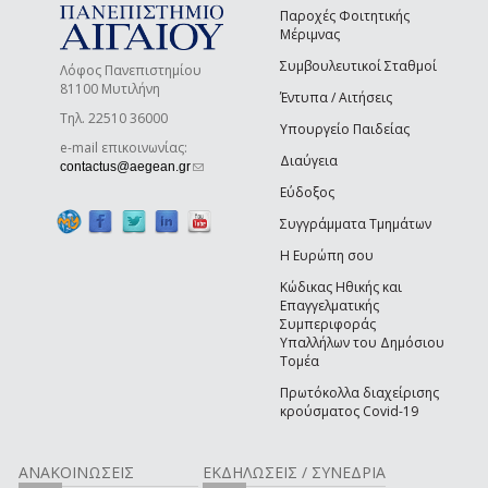
Παροχές Φοιτητικής
Μέριμνας
Συμβουλευτικοί Σταθμοί
Λόφος Πανεπιστημίου
81100 Μυτιλήνη
Έντυπα / Αιτήσεις
Τηλ. 22510 36000
Υπουργείο Παιδείας
e-mail επικοινωνίας:
Διαύγεια
(link sends e-mail)
contactus@aegean.gr
Εύδοξος
Συγγράμματα Τμημάτων
Η Ευρώπη σου
Κώδικας Ηθικής και
Επαγγελματικής
Συμπεριφοράς
Υπαλλήλων του Δημόσιου
Τομέα
Πρωτόκολλα διαχείρισης
κρούσματος Covid-19
ΑΝΑΚΟΙΝΩΣΕΙΣ
ΕΚΔΗΛΩΣΕΙΣ / ΣΥΝΕΔΡΙΑ