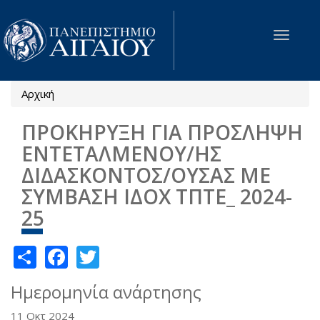
Παράκαμψη προς το κυρίως περιεχόμενο
Toggle
navigat
Αρχική
Είστε εδώ
ΠΡΟΚΗΡΥΞΗ ΓΙΑ ΠΡΟΣΛΗΨΗ
ΕΝΤΕΤΑΛΜΕΝΟΥ/ΗΣ
ΔΙΔΑΣΚΟΝΤΟΣ/ΟΥΣΑΣ ΜΕ
ΣΥΜΒΑΣΗ ΙΔΟΧ ΤΠΤΕ_ 2024-
25
Share
Facebook
Twitter
Ημερομηνία ανάρτησης
11 Οκτ 2024