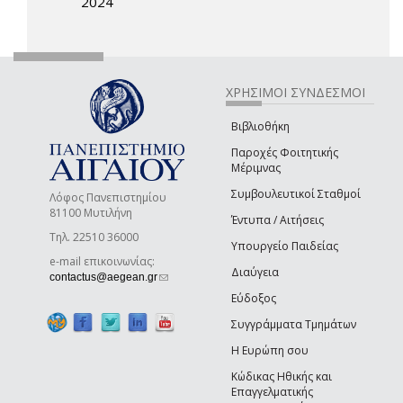
2024
ΧΡΗΣΙΜΟΙ ΣΥΝΔΕΣΜΟΙ
Βιβλιοθήκη
Παροχές Φοιτητικής
Μέριμνας
Συμβουλευτικοί Σταθμοί
Λόφος Πανεπιστημίου
81100 Μυτιλήνη
Έντυπα / Αιτήσεις
Τηλ. 22510 36000
Υπουργείο Παιδείας
e-mail επικοινωνίας:
Διαύγεια
(link sends e-mail)
contactus@aegean.gr
Εύδοξος
Συγγράμματα Τμημάτων
Η Ευρώπη σου
Κώδικας Ηθικής και
Επαγγελματικής