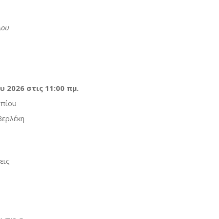
λου
 2026 στις 11:00 πμ.
οπίου
Βερλέκη
εις