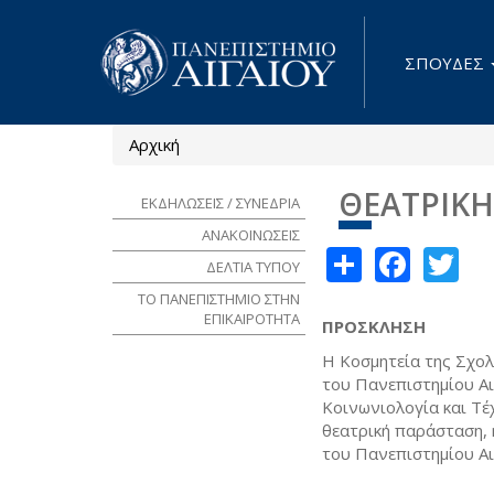
Παράκαμψη προς το κυρίως περιεχόμενο
ΣΠΟΥΔΕΣ
Αρχική
Είστε εδώ
ΘΕΑΤΡΙΚΗ
ΕΚΔΗΛΩΣΕΙΣ / ΣΥΝΕΔΡΙΑ
ΑΝΑΚΟΙΝΩΣΕΙΣ
Share
Face
Tw
ΔΕΛΤΙΑ ΤΥΠΟΥ
ΤΟ ΠΑΝΕΠΙΣΤΗΜΙΟ ΣΤΗΝ
ΕΠΙΚΑΙΡΟΤΗΤΑ
ΠΡΟΣΚΛΗΣΗ
Η Κοσμητεία της Σχολ
του Πανεπιστημίου Αι
Κοινωνιολογία και Τέ
θεατρική παράσταση, 
του Πανεπιστημίου Αι