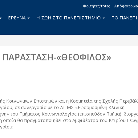
Φοιτητές/τριες
Απόφοιτοι/ε
ΕΡΕΥΝΑ
Η ΖΩΗ ΣΤΟ ΠΑΝΕΠΙΣΤΗΜΙΟ
ΤΟ ΠΑΝΕΠ
 ΠΑΡΑΣΤΑΣΗ-«ΘΕΟΦΙΛΟΣ»
book
itter
ής Κοινωνικών Επιστημών και η Κοσμητεία της Σχολής Περιβά
γαίου, σε συνεργασία με το ΔΠΜΣ «Εφαρμοσμένη Κλινική
χνη» του Τμήματος Κοινωνιολογίας (επισπεύδον Τμήμα), διορ
η οποία θα πραγματοποιηθεί στο Αμφιθέατρο του Κτιρίου Γεω
γαίου: