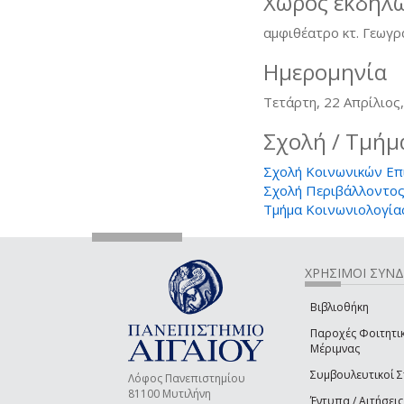
Χώρος εκδήλ
αμφιθέατρο κτ. Γεωγ
Ημερομηνία
Τετάρτη, 22 Απρίλιος
Σχολή / Τμήμ
Σχολή Κοινωνικών Επ
Σχολή Περιβάλλοντο
Τμήμα Κοινωνιολογία
ΧΡΗΣΙΜΟΙ ΣΥΝ
Βιβλιοθήκη
Παροχές Φοιτητι
Μέριμνας
Συμβουλευτικοί 
Λόφος Πανεπιστημίου
81100 Μυτιλήνη
Έντυπα / Αιτήσεις