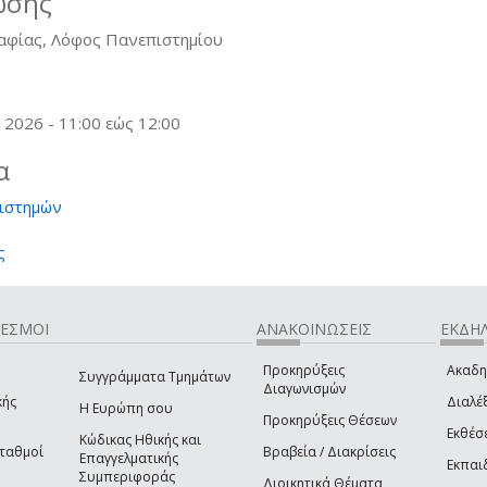
ωσης
ραφίας, Λόφος Πανεπιστημίου
, 2026 -
11:00
εώς
12:00
α
ιστημών
ς
ς
ΔΕΣΜΟΙ
ΑΝΑΚΟΙΝΩΣΕΙΣ
ΕΚΔΗΛ
Προκηρύξεις
Ακαδη
Συγγράμματα Τμημάτων
Διαγωνισμών
κής
Διαλέξ
Η Ευρώπη σου
Προκηρύξεις Θέσεων
Εκθέσ
Κώδικας Ηθικής και
Σταθμοί
Βραβεία / Διακρίσεις
Επαγγελματικής
Εκπαι
Συμπεριφοράς
Διοικητικά Θέματα