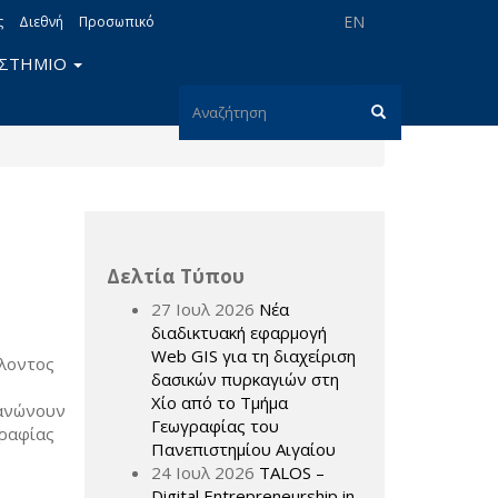
EN
ς
Διεθνή
Προσωπικό
ΙΣΤΗΜΙΟ
Φόρμα
αναζήτησης
Αναζήτηση
Δελτία Τύπου
27 Ιουλ 2026
Νέα
διαδικτυακή εφαρμογή
Web GIS για τη διαχείριση
λλοντος
δασικών πυρκαγιών στη
Χίο από το Τμήμα
γανώνουν
Γεωγραφίας του
γραφίας
Πανεπιστημίου Αιγαίου
24 Ιουλ 2026
TALOS –
Digital Entrepreneurship in