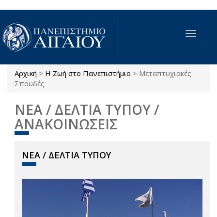
Παράκαμψη προς το κυρίως περιεχόμενο
Toggle
navigat
Αρχική
>
Η Ζωή στο Πανεπιστήμιο
>
Μεταπτυχιακές
Είστε εδώ
Σπουδές
ΝΕΑ / ΔΕΛΤΙΑ ΤΥΠΟΥ /
ΑΝΑΚΟΙΝΩΣΕΙΣ
ΝΕΑ / ΔΕΛΤΙΑ ΤΥΠΟΥ