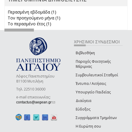
Περασμένη εβδομάδα (1)
Apply Περασμένη εβδομάδα filter
Τον προηγούμενο μήνα (1)
Apply Τον προηγούμενο μήνα
Το περασμένο έτος (1)
Apply Το περασμένο έτος filter
filter
ΧΡΗΣΙΜΟΙ ΣΥΝΔΕΣΜΟΙ
Βιβλιοθήκη
Παροχές Φοιτητικής
Μέριμνας
Συμβουλευτικοί Σταθμοί
Λόφος Πανεπιστημίου
81100 Μυτιλήνη
Έντυπα / Αιτήσεις
Τηλ. 22510 36000
Υπουργείο Παιδείας
e-mail επικοινωνίας:
Διαύγεια
(link sends e-mail)
contactus@aegean.gr
Εύδοξος
Συγγράμματα Τμημάτων
Η Ευρώπη σου