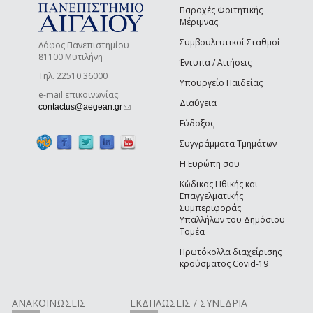
Παροχές Φοιτητικής
Μέριμνας
Συμβουλευτικοί Σταθμοί
Λόφος Πανεπιστημίου
81100 Μυτιλήνη
Έντυπα / Αιτήσεις
Τηλ. 22510 36000
Υπουργείο Παιδείας
e-mail επικοινωνίας:
Διαύγεια
(link sends e-mail)
contactus@aegean.gr
Εύδοξος
Συγγράμματα Τμημάτων
Η Ευρώπη σου
Κώδικας Ηθικής και
Επαγγελματικής
Συμπεριφοράς
Υπαλλήλων του Δημόσιου
Τομέα
Πρωτόκολλα διαχείρισης
κρούσματος Covid-19
ΑΝΑΚΟΙΝΩΣΕΙΣ
ΕΚΔΗΛΩΣΕΙΣ / ΣΥΝΕΔΡΙΑ