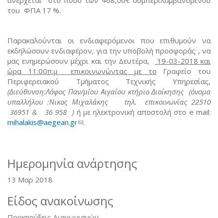
του ΦΠΑ 17 %.
Παρακαλούνται οι ενδιαφερόμενοι που επιθυμούν να
εκδηλώσουν ενδιαφέρον, για την υποβολή προσφοράς , να
μας ενημερώσουν μέχρι και την Δευτέρα,
19-03-2018 και
ώρα 11:00π.μ επικοινωνώντας με
το
Γραφείο του
Περιφερειακού Τμήματος Τεχνικής Υπηρεσίας,
(Διεύθυνση:Λόφος Παν/μίου Αιγαίου κτήριο Διοίκησης
(όνομα
υπαλλήλου :Νικος Μιχαλάκης τηλ. επικοινωνίας 22510
36951 & 36 958 )
ή με ηλεκτρονική αποστολή στο e mail:
mihalakis@aegean.gr
(link sends e-mail)
.
Ημερομηνία ανάρτησης
13 Μαρ 2018
Είδος ανακοίνωσης
Προκηρύξεις Διαγωνισμών