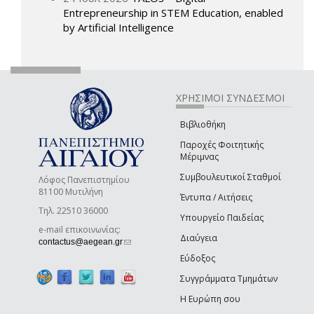
Entrepreneurship in STEM Education, enabled
by Artificial Intelligence
ΧΡΗΣΙΜΟΙ ΣΥΝΔΕΣΜΟΙ
Βιβλιοθήκη
Παροχές Φοιτητικής
Μέριμνας
Συμβουλευτικοί Σταθμοί
Λόφος Πανεπιστημίου
81100 Μυτιλήνη
Έντυπα / Αιτήσεις
Τηλ. 22510 36000
Υπουργείο Παιδείας
e-mail επικοινωνίας:
Διαύγεια
(link sends e-mail)
contactus@aegean.gr
Εύδοξος
Συγγράμματα Τμημάτων
Η Ευρώπη σου