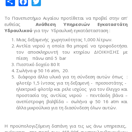
Share
Facebook
Twitter
Το Πανεπιστήμιο Αιγαίου προτίθεται να προβεί στην απ’
ευθείας
Ανάθεση Υπηρεσιών
Εγκαταστάτη
Υδραυλικού
για την Υδραυλική εγκατάστασταση :
Μιας δεξαμενής χωρητικότητας 1,000 λίτρων.
Αντλία νερού η οποία θα μπορεί να τροφοδοτήσει
τον αποσκληρυντή του κτηρίου ΔΙΟΙΚΗΣΗΣ με
πίεση πάνω από 5 bar
Πιεστικό δοχείο 80 lt
Σωλήνα φ 50 16 atm, 20.
διάφορα άλλα υλικά για τη σύνδεση αυτών όπως :
φλοτέρ 1,5 ίντσας για τη δεξαμενή - πρεσοστάτης -
ηλεκτρικό φλοτέρ και ρελε ισχύος για τον έλεγχο και
προστασία της αντλίας νερού - πεντάοδη βάνα –
ανεπίστροφη βαλβίδα – σωλήνα φ 50 16 atm και
άλλα μικρούλικα για τη διασύνδεση όλων αυτών.
Η προϋπολογιζόμενη δαπάνη για τις ως άνω υπηρεσιες,
ανέρχεται στο ποσό των 468,00€ συμπεριλαμβανομένου