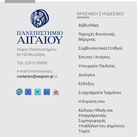
ΧΡΗΣΙΜΟΙ ΣΥΝΔΕΣΜΟΙ
Βιβλιοθήκη
Παροχές Φοιτητικής
Μέριμνας
Συμβουλευτικοί Σταθμοί
Λόφος Πανεπιστημίου
81100 Μυτιλήνη
Έντυπα / Αιτήσεις
Τηλ. 22510 36000
Υπουργείο Παιδείας
e-mail επικοινωνίας:
Διαύγεια
(link sends e-mail)
contactus@aegean.gr
Εύδοξος
Συγγράμματα Τμημάτων
Η Ευρώπη σου
Κώδικας Ηθικής και
Επαγγελματικής
Συμπεριφοράς
Υπαλλήλων του Δημόσιου
Τομέα