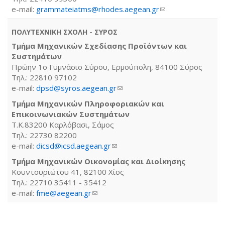
e-mail:
grammateiatms@rhodes.aegean.gr
(link sends e-
mail)
ΠΟΛΥΤΕΧΝΙΚΗ ΣΧΟΛΗ - ΣΥΡΟΣ
Τμήμα Μηχανικών Σχεδίασης Προϊόντων και
Συστημάτων
Πρώην 1ο Γυμνάσιο Σύρου, Ερμούπολη, 84100 Σύρος
Τηλ.: 22810 97102
e-mail:
dpsd@syros.aegean.gr
(link sends e-mail)
Τμήμα Μηχανικών Πληροφοριακών και
Επικοινωνιακών Συστημάτων
Τ.Κ.83200 Καρλόβασι, Σάμος
Τηλ.: 22730 82200
e-mail:
dicsd@icsd.aegean.gr
(link sends e-mail)
Τμήμα Μηχανικών Οικονομίας και Διοίκησης
Κουντουριώτου 41, 82100 Χίος
Τηλ.: 22710 35411 - 35412
e-mail:
fme@aegean.gr
(link sends e-mail)