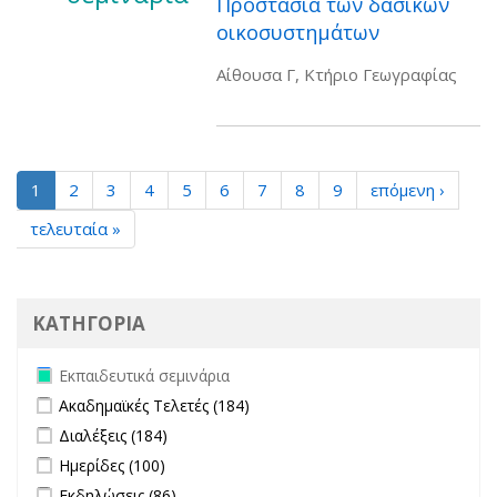
Προστασία των δασικών
οικοσυστημάτων
Αίθουσα Γ, Κτήριο Γεωγραφίας
1
2
3
4
5
6
7
8
9
επόμενη ›
τελευταία »
ΚΑΤΗΓΟΡΙΑ
Remove Εκπαιδευτικά σεμινάρια filter
Εκπαιδευτικά σεμινάρια
Apply Ακαδημαϊκές Τελετές filter
Apply Ακαδημαϊκές Τελετές filter
Ακαδημαϊκές Τελετές (184)
Apply Διαλέξεις filter
Apply Διαλέξεις filter
Διαλέξεις (184)
Apply Ημερίδες filter
Apply Ημερίδες filter
Ημερίδες (100)
Apply Εκδηλώσεις filter
Apply Εκδηλώσεις filter
Εκδηλώσεις (86)