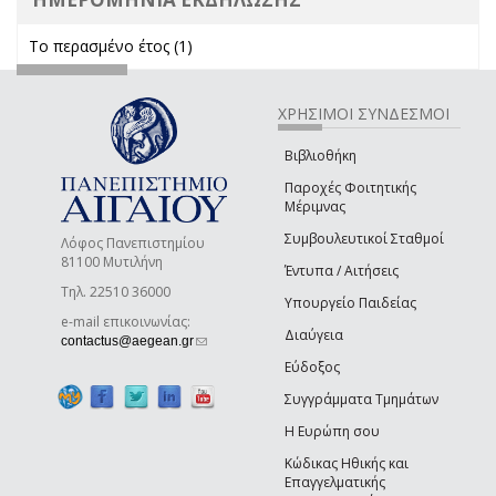
Το περασμένο έτος (1)
Apply Το περασμένο έτος filter
ΧΡΗΣΙΜΟΙ ΣΥΝΔΕΣΜΟΙ
Βιβλιοθήκη
Παροχές Φοιτητικής
Μέριμνας
Συμβουλευτικοί Σταθμοί
Λόφος Πανεπιστημίου
81100 Μυτιλήνη
Έντυπα / Αιτήσεις
Τηλ. 22510 36000
Υπουργείο Παιδείας
e-mail επικοινωνίας:
Διαύγεια
(link sends e-mail)
contactus@aegean.gr
Εύδοξος
Συγγράμματα Τμημάτων
Η Ευρώπη σου
Κώδικας Ηθικής και
Επαγγελματικής