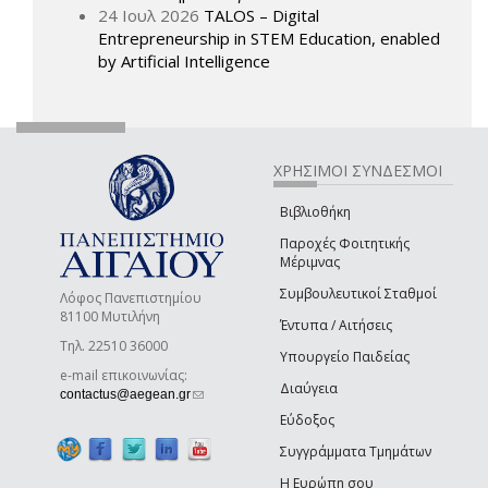
24 Ιουλ 2026
TALOS – Digital
Entrepreneurship in STEM Education, enabled
by Artificial Intelligence
ΧΡΗΣΙΜΟΙ ΣΥΝΔΕΣΜΟΙ
Βιβλιοθήκη
Παροχές Φοιτητικής
Μέριμνας
Συμβουλευτικοί Σταθμοί
Λόφος Πανεπιστημίου
81100 Μυτιλήνη
Έντυπα / Αιτήσεις
Τηλ. 22510 36000
Υπουργείο Παιδείας
e-mail επικοινωνίας:
Διαύγεια
(link sends e-mail)
contactus@aegean.gr
Εύδοξος
Συγγράμματα Τμημάτων
Η Ευρώπη σου