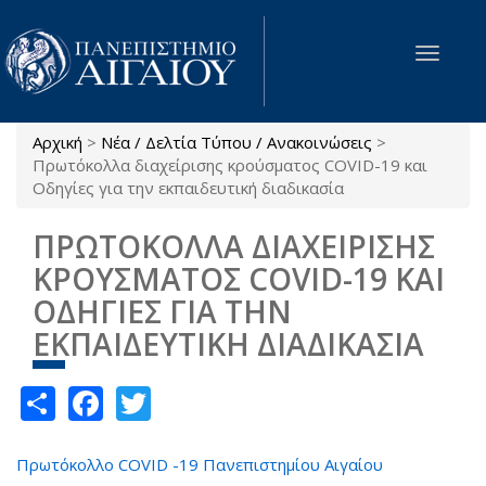
Παράκαμψη προς το κυρίως περιεχόμενο
Toggle
navigat
Αρχική
>
Νέα / Δελτία Τύπου / Ανακοινώσεις
>
Είστε εδώ
Πρωτόκολλα διαχείρισης κρούσματος COVID-19 και
Οδηγίες για την εκπαιδευτική διαδικασία
ΠΡΩΤΟΚΟΛΛΑ ΔΙΑΧΕΙΡΙΣΗΣ
ΚΡΟΥΣΜΑΤΟΣ COVID-19 ΚΑΙ
ΟΔΗΓΙΕΣ ΓΙΑ ΤΗΝ
ΕΚΠΑΙΔΕΥΤΙΚΗ ΔΙΑΔΙΚΑΣΙΑ
Share
Facebook
Twitter
Πρωτόκολλο COVID -19 Πανεπιστημίου Αιγαίου