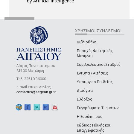
by Artificial Intelligence
ΧΡΗΣΙΜΟΙ ΣΥΝΔΕΣΜΟΙ
Βιβλιοθήκη
Παροχές Φοιτητικής
Μέριμνας
Συμβουλευτικοί Σταθμοί
Λόφος Πανεπιστημίου
81100 Μυτιλήνη
Έντυπα / Αιτήσεις
Τηλ. 22510 36000
Υπουργείο Παιδείας
e-mail επικοινωνίας:
Διαύγεια
(link sends e-mail)
contactus@aegean.gr
Εύδοξος
Συγγράμματα Τμημάτων
Η Ευρώπη σου
Κώδικας Ηθικής και
Επαγγελματικής