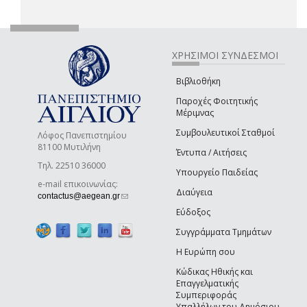
ΧΡΗΣΙΜΟΙ ΣΥΝΔΕΣΜΟΙ
Βιβλιοθήκη
Παροχές Φοιτητικής
Μέριμνας
Συμβουλευτικοί Σταθμοί
Λόφος Πανεπιστημίου
81100 Μυτιλήνη
Έντυπα / Αιτήσεις
Τηλ. 22510 36000
Υπουργείο Παιδείας
e-mail επικοινωνίας:
Διαύγεια
(link sends e-mail)
contactus@aegean.gr
Εύδοξος
Συγγράμματα Τμημάτων
Η Ευρώπη σου
Κώδικας Ηθικής και
Επαγγελματικής
Συμπεριφοράς
Υπαλλήλων του Δημόσιου