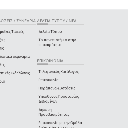
ΩΣΕΙΣ / ΣΥΝΕΔΡΙΑ
ΔΕΛΤΙΑ ΤΥΠΟΥ / ΝΕΑ
μαϊκές Τελετές
Δελτία Τύπου
εις
Το πανεπιστήμιο στην
επικαιρότητα
εις
δευτικά σεμινάρια
ΕΠΙΚΟΙΝΩΝΙΑ
δες
Τηλεφωνικός Κατάλογος
στικές Εκδηλώσεις
Επικοινωνία
ρια
Παράπονα-Συστάσεις
Υπεύθυνος Προστασίας
Δεδομένων
Δήλωση
Προσβασιμότητας
Επικοινωνία με την Ομάδα
Ανάπτυξης του site
(link sends e-mail)