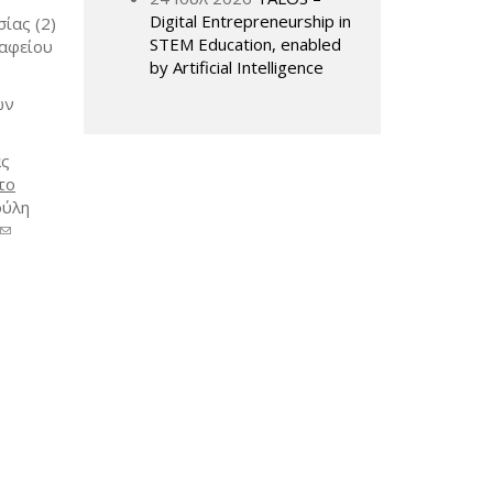
Digital Entrepreneurship in
ίας (2)
STEM Education, enabled
ραφείου
by Artificial Intelligence
ων
ας
το
ούλη
(link
sends e-
mail)