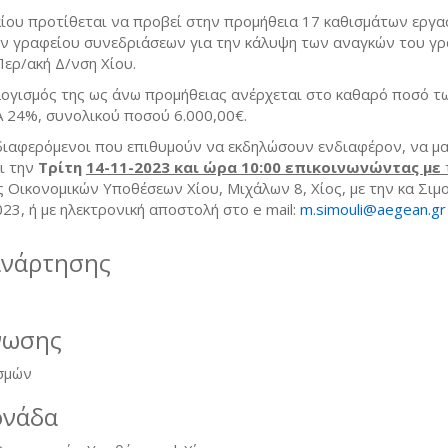
ίου προτίθεται να προβεί στην προμήθεια 17 καθισμάτων εργασ
ών γραφείου συνεδριάσεων για την κάλυψη των αναγκών του γ
Περ/ακή Δ/νση Χίου.
ογισμός της ως άνω προμήθειας ανέρχεται στο καθαρό ποσό τ
 24%, συνολικού ποσού 6.000,00€.
διαφερόμενοι που επιθυμούν να εκδηλώσουν ενδιαφέρον, να μ
ι την
Τρίτη
14-11-2023 και ώρα 10:00 επικοινωνώντας με
 Οικονομικών Υποθέσεων Χίου, Μιχάλων 8, Χίος, με την κα Σιμ
23, ή με ηλεκτρονική αποστολή στο e mail:
m.simouli@aegean.gr
ανάρτησης
νωσης
σμών
ονάδα