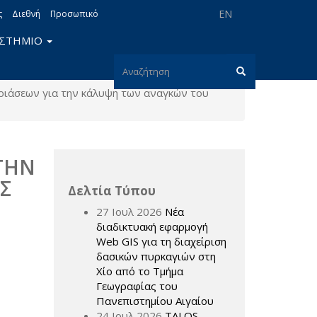
EN
ς
Διεθνή
Προσωπικό
ΙΣΤΗΜΙΟ
Φόρμα
ριάσεων για την κάλυψη των αναγκών του
αναζήτησης
Αναζήτηση
ΤΗΝ
Σ
Δελτία Τύπου
27 Ιουλ 2026
Νέα
διαδικτυακή εφαρμογή
Web GIS για τη διαχείριση
δασικών πυρκαγιών στη
Χίο από το Τμήμα
Γεωγραφίας του
Πανεπιστημίου Αιγαίου
24 Ιουλ 2026
TALOS –