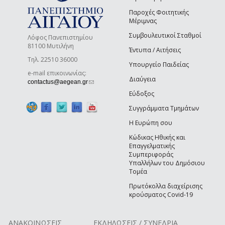
Παροχές Φοιτητικής
Μέριμνας
Συμβουλευτικοί Σταθμοί
Λόφος Πανεπιστημίου
81100 Μυτιλήνη
Έντυπα / Αιτήσεις
Τηλ. 22510 36000
Υπουργείο Παιδείας
e-mail επικοινωνίας:
Διαύγεια
(link sends e-mail)
contactus@aegean.gr
Εύδοξος
Συγγράμματα Τμημάτων
Η Ευρώπη σου
Κώδικας Ηθικής και
Επαγγελματικής
Συμπεριφοράς
Υπαλλήλων του Δημόσιου
Τομέα
Πρωτόκολλα διαχείρισης
κρούσματος Covid-19
ΑΝΑΚΟΙΝΩΣΕΙΣ
ΕΚΔΗΛΩΣΕΙΣ / ΣΥΝΕΔΡΙΑ