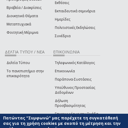
Εκθέσεις
Βραβεία / Διακρίσεις
Εκπαιδευτικά σεμινάρια
Διοικητικά Θέματα
Ημερίδες
Μεταπτυχιακά
Πολιτιστικές Εκδηλώσεις
Φοιτητική Μέριμνα
Συνέδρια
ΔΕΛΤΙΑ ΤΥΠΟΥ / ΝΕΑ
ΕΠΙΚΟΙΝΩΝΙΑ
Δελτία Τύπου
Τηλεφωνικός Κατάλογος
Το πανεπιστήμιο στην
Επικοινωνία
επικαιρότητα
Παράπονα-Συστάσεις
Υπεύθυνος Προστασίας
Δεδομένων
Δήλωση
Προσβασιμότητας
Επικοινωνία με την Ομάδα
Πατώντας "Συμφωνώ" μας παρέχετε τη συγκατάθεσή
Ανάπτυξης του site
(link sends e-mail)
σας για τη χρήση cookies με σκοπό τη μέτρηση και την