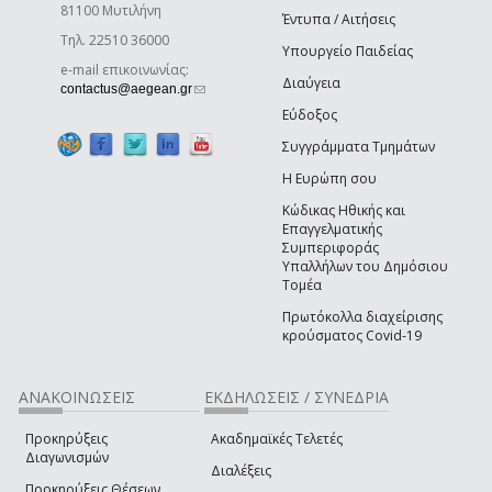
81100 Μυτιλήνη
Έντυπα / Αιτήσεις
Τηλ. 22510 36000
Υπουργείο Παιδείας
e-mail επικοινωνίας:
Διαύγεια
(link sends e-mail)
contactus@aegean.gr
Εύδοξος
Συγγράμματα Τμημάτων
Η Ευρώπη σου
Κώδικας Ηθικής και
Επαγγελματικής
Συμπεριφοράς
Υπαλλήλων του Δημόσιου
Τομέα
Πρωτόκολλα διαχείρισης
κρούσματος Covid-19
ΑΝΑΚΟΙΝΩΣΕΙΣ
ΕΚΔΗΛΩΣΕΙΣ / ΣΥΝΕΔΡΙΑ
Προκηρύξεις
Ακαδημαϊκές Τελετές
Διαγωνισμών
Διαλέξεις
Προκηρύξεις Θέσεων