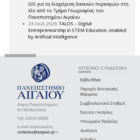
GIS για τη διαχείριση δασικών πυρκαγιών στη
Χίο από το Τμήμα Γεωγραφίας του
Πανεπιστημίου Αιγαίου
24 Ιουλ 2026
TALOS – Digital
Entrepreneurship in STEM Education, enabled
by Artificial Intelligence
ΧΡΗΣΙΜΟΙ ΣΥΝΔΕΣΜΟΙ
Βιβλιοθήκη
Παροχές Φοιτητικής
Μέριμνας
Συμβουλευτικοί Σταθμοί
Λόφος Πανεπιστημίου
81100 Μυτιλήνη
Έντυπα / Αιτήσεις
Τηλ. 22510 36000
Υπουργείο Παιδείας
e-mail επικοινωνίας:
Διαύγεια
(link sends e-mail)
contactus@aegean.gr
Εύδοξος