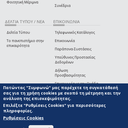
Φοιτητική Μέριμνα
Συνέδρια
ΔΕΛΤΙΑ ΤΥΠΟΥ / ΝΕΑ
ΕΠΙΚΟΙΝΩΝΙΑ
Δελτία Τύπου
Τηλεφωνικός Κατάλογος
Το πανεπιστήμιο στην
Επικοινωνία
επικαιρότητα
Παράπονα-Συστάσεις
Υπεύθυνος Προστασίας
Δεδομένων
Δήλωση
Προσβασιμότητας
Επικοινωνία με την Ομάδα
Πατώντας "Συμφωνώ" μας παρέχετε τη συγκατάθεσή
Ανάπτυξης του site
(link sends e-mail)
σας για τη χρήση cookies με σκοπό τη μέτρηση και την
ανάλυση της επισκεψιμότητας.
© ΠΑΝΕΠΙΣΤΗΜΙΟ ΑΙΓΑΙΟΥ
ΟΡΟΙ ΧΡΗΣΗΣ
ΠΟΛΙΤΙΚΗ COOKIES
ΟΜΑΔΑ
ΑΝΑΠΤΥΞΗΣ
Επιλέξτε "Ρυθμίσεις Cookies" για περισσότερες
πληροφορίες.
Ρυθμίσεις Cookies