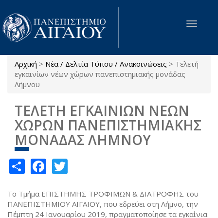
Παράκαμψη προς το κυρίως περιεχόμενο
Toggle
navigat
Αρχική
>
Νέα / Δελτία Τύπου / Ανακοινώσεις
>
Τελετή
Είστε εδώ
εγκαινίων νέων χώρων πανεπιστημιακής μονάδας
Λήμνου
ΤΕΛΕΤΗ ΕΓΚΑΙΝΙΩΝ ΝΕΩΝ
ΧΩΡΩΝ ΠΑΝΕΠΙΣΤΗΜΙΑΚΗΣ
ΜΟΝΑΔΑΣ ΛΗΜΝΟΥ
Share
Facebook
Twitter
Το Τμήμα ΕΠΙΣΤΗΜΗΣ ΤΡΟΦΙΜΩΝ & ΔΙΑΤΡΟΦΗΣ του
ΠΑΝΕΠΙΣΤΗΜΙΟΥ ΑΙΓΑΙΟΥ, που εδρεύει στη Λήμνο, την
Πέμπτη 24 Ιανουαρίου 2019, πραγματοποίησε τα εγκαίνια