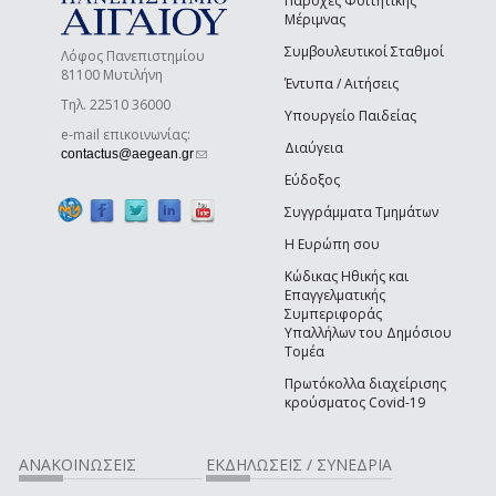
Παροχές Φοιτητικής
Μέριμνας
Συμβουλευτικοί Σταθμοί
Λόφος Πανεπιστημίου
81100 Μυτιλήνη
Έντυπα / Αιτήσεις
Τηλ. 22510 36000
Υπουργείο Παιδείας
e-mail επικοινωνίας:
Διαύγεια
(link sends e-mail)
contactus@aegean.gr
Εύδοξος
Συγγράμματα Τμημάτων
Η Ευρώπη σου
Κώδικας Ηθικής και
Επαγγελματικής
Συμπεριφοράς
Υπαλλήλων του Δημόσιου
Τομέα
Πρωτόκολλα διαχείρισης
κρούσματος Covid-19
ΑΝΑΚΟΙΝΩΣΕΙΣ
ΕΚΔΗΛΩΣΕΙΣ / ΣΥΝΕΔΡΙΑ