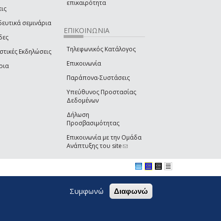
επικαιρότητα
εις
δευτικά σεμινάρια
ΕΠΙΚΟΙΝΩΝΙΑ
δες
Τηλεφωνικός Κατάλογος
στικές Εκδηλώσεις
Επικοινωνία
ρια
Παράπονα-Συστάσεις
Υπεύθυνος Προστασίας
Δεδομένων
Δήλωση
Προσβασιμότητας
Επικοινωνία με την Ομάδα
Ανάπτυξης του site
(link sends e-mail)
Συμφωνώ
Διαφωνώ