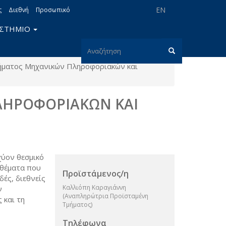
EN
ς
Διεθνή
Προσωπικό
ΙΣΤΗΜΙΟ
Φόρμα
ήματος Μηχανικών Πληροφοριακών και
αναζήτησης
Αναζήτηση
ΗΡΟΦΟΡΙΑΚΩΝ ΚΑΙ
χύον θεσμικό
α θέματα που
Προϊστάμενος/η
ές, διεθνείς
Καλλιόπη Καραγιάννη
ν
(Αναπληρώτρια Προϊσταμένη
 και τη
Τμήματος)
Τηλέφωνα