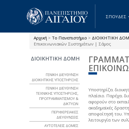
Παράκαμψη προς το κυρίως περιεχόμενο
ΣΠΟΥΔΕΣ
Αρχική
>
Το Πανεπιστήμιο
>
ΔΙΟΙΚΗΤΙΚΗ ΔΟ
Είστε εδώ
Επικοινωνιακών Συστημάτων | Σάμος
ΓΡΑΜΜΑΤ
ΔΙΟΙΚΗΤΙΚΗ ΔΟΜΗ
ΕΠΙΚΟΙΝ
ΓΕΝΙΚΗ ΔΙΕΥΘΥΝΣΗ
ΔΙΟΙΚΗΤΙΚΗΣ ΥΠΟΣΤΗΡΙΞΗΣ
ΓΕΝΙΚΗ ΔΙΕΥΘΥΝΣΗ
Υποστηρίζει διοικη
ΤΕΧΝΙΚΗΣ ΥΠΟΣΤΗΡΙΞΗΣ,
πλαίσιο. Παρέχει δι
ΠΡΟΓΡΑΜΜΑΤΙΣΜΟΥ &
αφορούν στο εκπαιδ
ΔΙΚΤΥΩΝ
ακαδημαϊκές δραστηρ
ΠΕΡΙΦΕΡΕΙΑΚΕΣ
αποφοίτησή του. Υπ
ΔΙΕΥΘΥΝΣΕΙΣ
λειτουργία των συ
ΑΥΤΟΤΕΛΕΙΣ ΔΟΜΕΣ