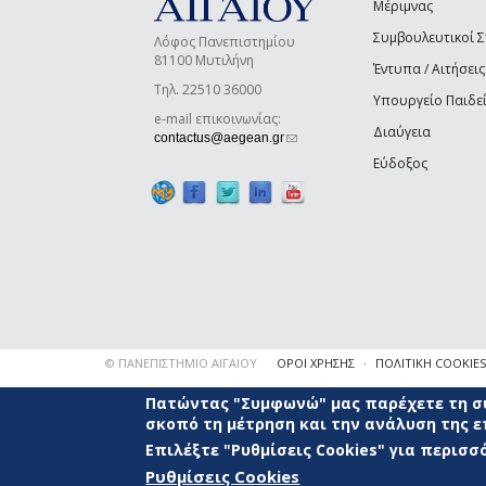
Μέριμνας
Συμβουλευτικοί 
Λόφος Πανεπιστημίου
81100 Μυτιλήνη
Έντυπα / Αιτήσεις
Τηλ. 22510 36000
Υπουργείο Παιδε
e-mail επικοινωνίας:
Διαύγεια
(link sends e-mail)
contactus@aegean.gr
Εύδοξος
© ΠΑΝΕΠΙΣΤΗΜΙΟ ΑΙΓΑΙΟΥ
ΟΡΟΙ ΧΡΗΣΗΣ
ΠΟΛΙΤΙΚΗ COOKIES
Πατώντας "Συμφωνώ" μας παρέχετε τη συ
σκοπό τη μέτρηση και την ανάλυση της 
Επιλέξτε "Ρυθμίσεις Cookies" για περισ
Ρυθμίσεις Cookies