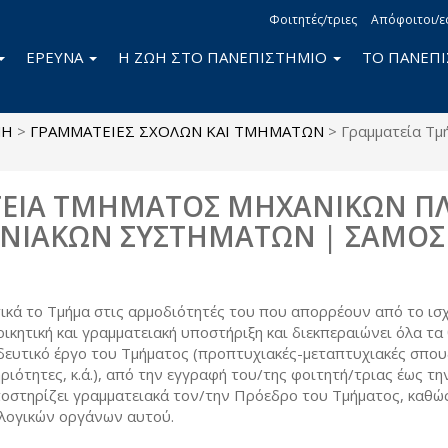
Φοιτητές/τριες
Απόφοιτοι/ε
ΕΡΕΥΝΑ
Η ΖΩΗ ΣΤΟ ΠΑΝΕΠΙΣΤΗΜΙΟ
ΤΟ ΠΑΝΕΠ
ΜΗ
>
ΓΡΑΜΜΑΤΕΙΕΣ ΣΧΟΛΩΝ ΚΑΙ ΤΜΗΜΑΤΩΝ
>
Γραμματεία Τμ
ΕΙΑ ΤΜΗΜΑΤΟΣ ΜΗΧΑΝΙΚΩΝ ΠΛ
ΩΝΙΑΚΩΝ ΣΥΣΤΗΜΑΤΩΝ | ΣΑΜΟΣ
τικά το Τμήμα στις αρμοδιότητές του που απορρέουν από το ισ
οικητική και γραμματειακή υποστήριξη και διεκπεραιώνει όλα τ
ευτικό έργο του Τμήματος (προπτυχιακές-μεταπτυχιακές σπουδ
ιότητες, κ.ά.), από την εγγραφή του/της φοιτητή/τριας έως τη
οστηρίζει γραμματειακά τον/την Πρόεδρο του Τμήματος, καθώς
λλογικών οργάνων αυτού.