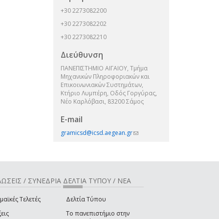
+30 2273082200
+30 2273082202
+30 2273082210
Διεύθυνση
ΠΑΝΕΠΙΣΤΗΜΙΟ ΑΙΓΑΙΟΥ, Τμήμα
Μηχανικών Πληροφοριακών και
Επικοινωνιακών Συστημάτων,
Κτήριο Λυμπέρη, Οδός Γοργύρας,
Νέο Καρλόβασι, 83200 Σάμος
E-mail
gramicsd@icsd.aegean.gr
(link sends e-
mail)
ΩΣΕΙΣ / ΣΥΝΕΔΡΙΑ
ΔΕΛΤΙΑ ΤΥΠΟΥ / ΝΕΑ
μαϊκές Τελετές
Δελτία Τύπου
εις
Το πανεπιστήμιο στην