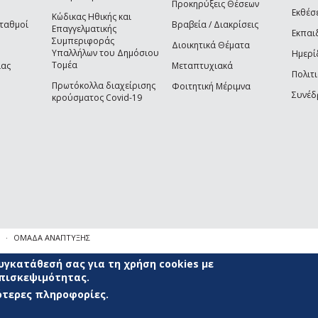
Προκηρύξεις Θέσεων
Εκθέσ
Κώδικας Ηθικής και
Σταθμοί
Βραβεία / Διακρίσεις
Επαγγελματικής
Εκπαι
Συμπεριφοράς
Διοικητικά Θέματα
Υπαλλήλων του Δημόσιου
Ημερί
Τομέα
ίας
Μεταπτυχιακά
Πολιτι
Πρωτόκολλα διαχείρισης
Φοιτητική Μέριμνα
Συνέδ
κρούσματος Covid-19
ΟΜΑΔΑ ΑΝΑΠΤΥΞΗΣ
γκατάθεσή σας για τη χρήση cookies με
επισκεψιμότητας.
σότερες πληροφορίες.