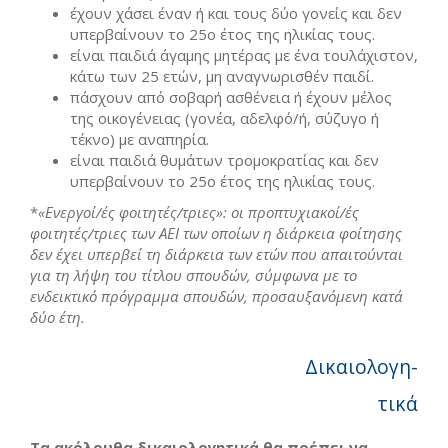
έχουν χάσει έναν ή και τους δύο γονείς και δεν
υπερβαίνουν το 25ο έτος της ηλικίας τους.
είναι παιδιά άγαμης μητέρας με ένα τουλάχιστον,
κάτω των 25 ετών, μη αναγνωρισθέν παιδί.
πάσχουν από σοβαρή ασθένεια ή έχουν μέλος
της οικογένειας (γονέα, αδελφό/ή, σύζυγο ή
τέκνο) με αναπηρία.
είναι παιδιά θυμάτων τρομοκρατίας και δεν
υπερβαίνουν το 25ο έτος της ηλικίας τους.
*
«Ενεργοί/ές φοιτητές/τριες»: οι προπτυχιακοί/ές
φοιτητές/τριες των ΑΕΙ των οποίων η διάρκεια φοίτησης
δεν έχει υπερβεί τη διάρκεια των ετών που απαιτούνται
για τη λήψη του τίτλου σπουδών, σύμφωνα με το
ενδεικτικό πρόγραμμα σπουδών, προσαυξανόμενη κατά
δύο έτη.
Δικαιολογη-
τικά
Τα ακόλουθα δικαιολογητικά θα πρέπει να