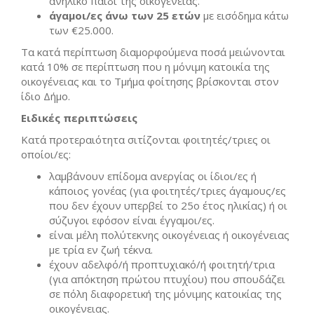
ανήλικο παιδί της οικογένειας.
άγαμοι/ες άνω των 25 ετών
με εισόδημα κάτω
των €25.000.
Τα κατά περίπτωση διαμορφούμενα ποσά μειώνονται
κατά 10% σε περίπτωση που η μόνιμη κατοικία της
οικογένειας και το Τμήμα φοίτησης βρίσκονται στον
ίδιο Δήμο.
Ειδικές περιπτώσεις
Κατά προτεραιότητα σιτίζονται φοιτητές/τριες οι
οποίοι/ες:
λαμβάνουν επίδομα ανεργίας οι ίδιοι/ες ή
κάποιος γονέας (για φοιτητές/τριες άγαμους/ες
που δεν έχουν υπερβεί το 25ο έτος ηλικίας) ή οι
σύζυγοι εφόσον είναι έγγαμοι/ες.
είναι μέλη πολύτεκνης οικογένειας ή οικογένειας
με τρία εν ζωή τέκνα.
έχουν αδελφό/ή προπτυχιακό/ή φοιτητή/τρια
(για απόκτηση πρώτου πτυχίου) που σπουδάζει
σε πόλη διαφορετική της μόνιμης κατοικίας της
οικογένειας.