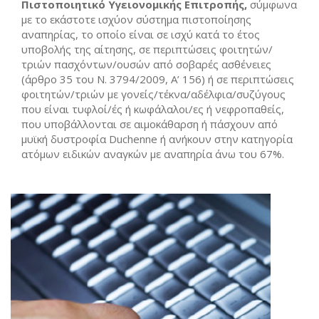
Πιστοποιητικό Υγειονομικής Επιτροπής,
σύμφωνα
με το εκάστοτε ισχύον σύστημα πιστοποίησης
αναπηρίας, το οποίο είναι σε ισχύ κατά το έτος
υποβολής της αίτησης, σε περιπτώσεις φοιτητών/
τριών πασχόντων/ουσών από σοβαρές ασθένειες
(άρθρο 35 του Ν. 3794/2009, Α’ 156) ή σε περιπτώσεις
φοιτητών/τριών με γονείς/τέκνα/αδέλφια/συζύγους
που είναι τυφλοί/ές ή κωφάλαλοι/ες ή νεφροπαθείς,
που υποβάλλονται σε αιμοκάθαρση ή πάσχουν από
μυϊκή δυστροφία Duchenne ή ανήκουν στην κατηγορία
ατόμων ειδικών αναγκών με αναπηρία άνω του 67%.