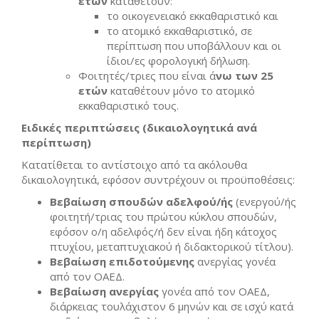
ετών
καταθέτουν:
το οικογενειακό εκκαθαριστικό και
το ατομικό εκκαθαριστικό, σε
περίπτωση που υποβάλλουν και οι
ίδιοι/ες φορολογική δήλωση.
Φοιτητές/τριες που είναι ά
νω των 25
ετών
καταθέτουν μόνο το ατομικό
εκκαθαριστικό τους.
Ειδικές περιπτώσεις (δικαιολογητικά ανά
περίπτωση)
Κατατίθεται το αντίστοιχο από τα ακόλουθα
δικαιολογητικά, εφόσον συντρέχουν οι προϋποθέσεις:
Βεβαίωση σπουδών αδελφού/ής
(ενεργού/ής
φοιτητή/τριας του πρώτου κύκλου σπουδών,
εφόσον ο/η αδελφός/ή δεν είναι ήδη κάτοχος
πτυχίου, μεταπτυχιακού ή διδακτορικού τίτλου).
Βεβαίωση επιδοτούμενης
ανεργίας γονέα
από τον ΟΑΕΔ.
Βεβαίωση ανεργίας
γονέα από τον ΟΑΕΔ,
διάρκειας τουλάχιστον 6 μηνών και σε ισχύ κατά