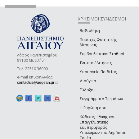
ΧΡΗΣΙΜΟΙ ΣΥΝΔΕΣΜΟΙ
Βιβλιοθήκη
Παροχές Φοιτητικής
Μέριμνας
Συμβουλευτικοί Σταθμοί
Λόφος Πανεπιστημίου
81100 Μυτιλήνη
Έντυπα / Αιτήσεις
Τηλ. 22510 36000
Υπουργείο Παιδείας
e-mail επικοινωνίας:
Διαύγεια
(link sends e-mail)
contactus@aegean.gr
Εύδοξος
Συγγράμματα Τμημάτων
Η Ευρώπη σου
Κώδικας Ηθικής και
Επαγγελματικής
Συμπεριφοράς
Υπαλλήλων του Δημόσιου
Τομέα