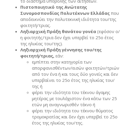
το διάστημα υποβολής των αιτήσεων.
Πιστοποιητικό της Ανώτατης
Συνομοσπονδίας Πολυτέκνων Ελλάδας
που
αποδεικνύει την πολυτεκνική ιδιότητα του/της
φοιτητή/τριας.
Ληξιαρχική Πράξη θανάτου γονέα
(εφόσον ο/
η φοιτητής/τρια δεν έχει υπερβεί το 25ο έτος
της ηλικίας του/της).
Ληξιαρχική Πράξη γέννησης του/της
φοιτητή/τριας,
εάν:
εμπίπτει στην κατηγορία των
απορφανισθέντων/εισών φοιτητών/τριών
από τον ένα ή και τους δύο γονείς και δεν
υπερβαίνει το 25ο έτος της ηλικίας του/
της ή
φέρει την ιδιότητα του τέκνου άγαμης
μητέρας με τουλάχιστον ένα κάτω των 25
ετών μη αναγνωρισθέν τέκνο ή
φέρει την ιδιότητα του τέκνου θύματος
τρομοκρατίας και δεν έχει υπερβεί το 25ο
έτος της ηλικίας του/της.