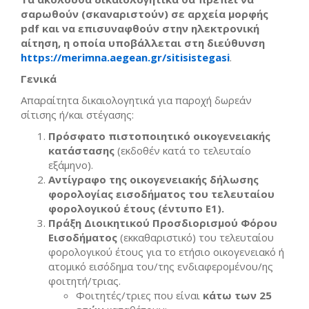
σαρωθούν (σκαναριστούν) σε αρχεία μορφής
pdf και να επισυναφθούν στην ηλεκτρονική
αίτηση, η οποία υποβάλλεται στη διεύθυνση
https://merimna.aegean.gr/sitisistegasi
.
Γενικά
Απαραίτητα δικαιολογητικά για παροχή δωρεάν
σίτισης ή/και στέγασης:
Πρόσφατο πιστοποιητικό οικογενειακής
κατάστασης
(εκδοθέν κατά το τελευταίο
εξάμηνο).
Αντίγραφο της οικογενειακής δήλωσης
φορολογίας εισοδήματος του τελευταίου
φορολογικού έτους (έντυπο Ε1).
Πράξη Διοικητικού Προσδιορισμού Φόρου
Εισοδήματος
(εκκαθαριστικό) του τελευταίου
φορολογικού έτους για το ετήσιο οικογενειακό ή
ατομικό εισόδημα του/της ενδιαφερομένου/ης
φοιτητή/τριας.
Φοιτητές/τριες που είναι
κάτω των 25