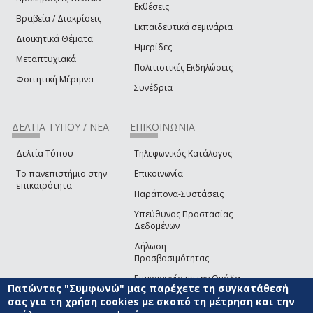
Εκθέσεις
Βραβεία / Διακρίσεις
Εκπαιδευτικά σεμινάρια
Διοικητικά Θέματα
Ημερίδες
Μεταπτυχιακά
Πολιτιστικές Εκδηλώσεις
Φοιτητική Μέριμνα
Συνέδρια
ΔΕΛΤΙΑ ΤΥΠΟΥ / ΝΕΑ
ΕΠΙΚΟΙΝΩΝΙΑ
Δελτία Τύπου
Τηλεφωνικός Κατάλογος
Το πανεπιστήμιο στην
Επικοινωνία
επικαιρότητα
Παράπονα-Συστάσεις
Υπεύθυνος Προστασίας
Δεδομένων
Δήλωση
Προσβασιμότητας
Επικοινωνία με την Ομάδα
Πατώντας "Συμφωνώ" μας παρέχετε τη συγκατάθεσή
Ανάπτυξης του site
(link sends e-mail)
σας για τη χρήση cookies με σκοπό τη μέτρηση και την