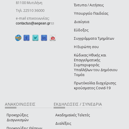
81100 Μυτιλήνη
Έντυπα / Αιτήσεις
Τηλ. 22510 36000
Υπουργείο Παιδείας
e-mail επικοινωνίας:
Διαύγεια
(link sends e-mail)
contactus@aegean.gr
Εύδοξος
Συγγράμματα Τμημάτων
Η Ευρώπη σου
Κώδικας Ηθικής και
Επαγγελματικής
Συμπεριφοράς
Υπαλλήλων του Δημόσιου
Τομέα
Πρωτόκολλα διαχείρισης
κρούσματος Covid-19
ΑΝΑΚΟΙΝΩΣΕΙΣ
ΕΚΔΗΛΩΣΕΙΣ / ΣΥΝΕΔΡΙΑ
Προκηρύξεις
Ακαδημαϊκές Τελετές
Διαγωνισμών
Διαλέξεις
Προκηρύξεις Θέσεων