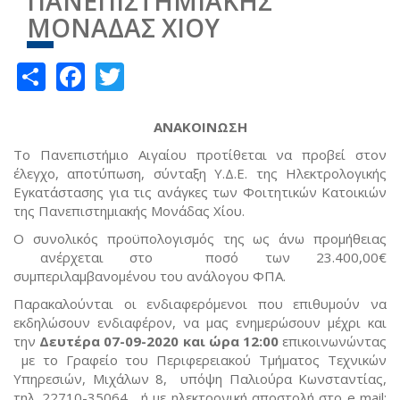
ΠΑΝΕΠΙΣΤΗΜΙΑΚΗΣ
ΜΟΝΑΔΑΣ ΧΙΟΥ
Share
Facebook
Twitter
ΑΝΑΚΟΙΝΩΣΗ
Το Πανεπιστήμιο Αιγαίου προτίθεται να προβεί στον
έλεγχο, αποτύπωση, σύνταξη Υ.Δ.Ε. της Ηλεκτρολογικής
Εγκατάστασης για τις ανάγκες των Φοιτητικών Κατοικιών
της Πανεπιστημιακής Μονάδας Χίου.
Ο συνολικός προϋπολογισμός της ως άνω προμήθειας
ανέρχεται στο ποσό των 23.400,00€
συμπεριλαμβανομένου του ανάλογου ΦΠΑ.
Παρακαλούνται οι ενδιαφερόμενοι που επιθυμούν να
εκδηλώσουν ενδιαφέρον, να μας ενημερώσουν μέχρι και
την
Δευτέρα 07-09-2020 και ώρα 12:00
επικοινωνώντας
με το Γραφείο του Περιφερειακού Τμήματος Τεχνικών
Υπηρεσιών, Μιχάλων 8, υπόψη Παλιούρα Κωνσταντίας,
τηλ. 22710-35064, ή με ηλεκτρονική αποστολή στο e mail: