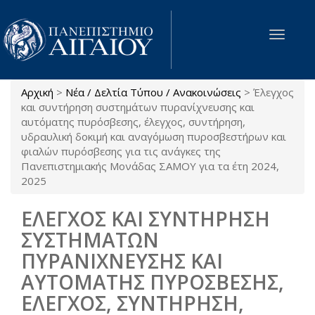
Παράκαμψη προς το κυρίως περιεχόμενο
Toggle
navigat
Αρχική
>
Νέα / Δελτία Τύπου / Ανακοινώσεις
>
Έλεγχος
Είστε εδώ
και συντήρηση συστημάτων πυρανίχνευσης και
αυτόματης πυρόσβεσης, έλεγχος, συντήρηση,
υδραυλική δοκιμή και αναγόμωση πυροσβεστήρων και
φιαλών πυρόσβεσης για τις ανάγκες της
Πανεπιστημιακής Μονάδας ΣΑΜΟΥ για τα έτη 2024,
2025
ΕΛΕΓΧΟΣ ΚΑΙ ΣΥΝΤΗΡΗΣΗ
ΣΥΣΤΗΜΑΤΩΝ
ΠΥΡΑΝΙΧΝΕΥΣΗΣ ΚΑΙ
ΑΥΤΟΜΑΤΗΣ ΠΥΡΟΣΒΕΣΗΣ,
ΕΛΕΓΧΟΣ, ΣΥΝΤΗΡΗΣΗ,