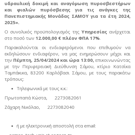
υδραυλική δοκιμή και αναγόμωση πυροσβεστήρων
και φιαλών πυρόσβεσης για τις ανάγκες της
Πανεπιστημιακής Μονάδας ΣΑΜΟΥ για τα έτη 2024,
2025
»
.
Ο συνολικός προϋπολογισμός της
Υπηρεσίας
ανέρχεται
στο ποσό των
12.000,00 €
πλέον ΦΠΑ 17%
.
Παρακαλούνται οι ενδιαφερόμενοι που επιθυμούν να
εκδηλώσουν ενδιαφέρον, να μας ενημερώσουν μέχρι και
την
Πέμπτη, 25/04/2024 και ώρα 13:00
,
επικοινωνώντας
με την Περιφερειακή Διεύθυνση Σάμου, κτίριο Κατσίκα
Ταμπάκικα, 83200 Καρλόβασι Σάμου, με τους παρακάτω
τρόπους:
Τηλεφωνικά με τους κ.κ.:
Πρωτοπαπά Κώστα, 2273082061
Ζάχαρη Νικόλαο, 2273082040
ή με ηλεκτρονική αποστολή στα email:
samos_tech_ypir at aegean.gr