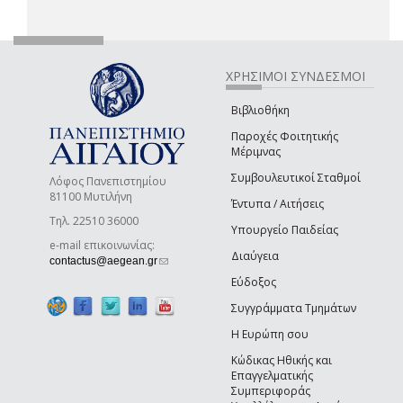
ΧΡΗΣΙΜΟΙ ΣΥΝΔΕΣΜΟΙ
Βιβλιοθήκη
Παροχές Φοιτητικής
Μέριμνας
Συμβουλευτικοί Σταθμοί
Λόφος Πανεπιστημίου
81100 Μυτιλήνη
Έντυπα / Αιτήσεις
Τηλ. 22510 36000
Υπουργείο Παιδείας
e-mail επικοινωνίας:
Διαύγεια
(link sends e-mail)
contactus@aegean.gr
Εύδοξος
Συγγράμματα Τμημάτων
Η Ευρώπη σου
Κώδικας Ηθικής και
Επαγγελματικής
Συμπεριφοράς