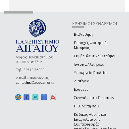
ΧΡΗΣΙΜΟΙ ΣΥΝΔΕΣΜΟΙ
Βιβλιοθήκη
Παροχές Φοιτητικής
Μέριμνας
Συμβουλευτικοί Σταθμοί
Λόφος Πανεπιστημίου
81100 Μυτιλήνη
Έντυπα / Αιτήσεις
Τηλ. 22510 36000
Υπουργείο Παιδείας
e-mail επικοινωνίας:
Διαύγεια
(link sends e-mail)
contactus@aegean.gr
Εύδοξος
Συγγράμματα Τμημάτων
Η Ευρώπη σου
Κώδικας Ηθικής και
Επαγγελματικής
Συμπεριφοράς