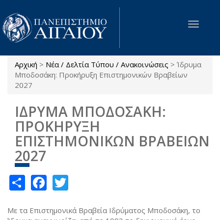
Παράκαμψη προς το κυρίως περιεχόμενο
Toggle
navigat
Αρχική
>
Νέα / Δελτία Τύπου / Ανακοινώσεις
>
Ίδρυμα
Είστε εδώ
Μποδοσάκη: Προκήρυξη Επιστημονικών Βραβείων
2027
ΙΔΡΥΜΑ ΜΠΟΔΟΣΑΚΗ:
ΠΡΟΚΗΡΥΞΗ
ΕΠΙΣΤΗΜΟΝΙΚΩΝ ΒΡΑΒΕΙΩΝ
2027
Share
Facebook
Twitter
Με τα Επιστημονικά Βραβεία Ιδρύματος Μποδοσάκη, το