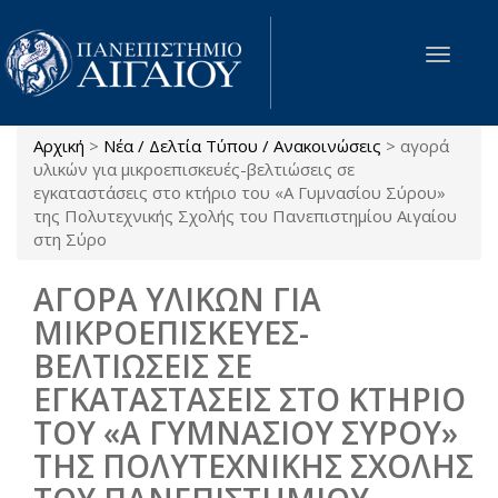
Παράκαμψη προς το κυρίως περιεχόμενο
Toggle
navigat
Αρχική
>
Νέα / Δελτία Τύπου / Ανακοινώσεις
>
αγορά
Είστε εδώ
υλικών για μικροεπισκευές-βελτιώσεις σε
εγκαταστάσεις στο κτήριο του «Α Γυμνασίου Σύρου»
της Πολυτεχνικής Σχολής του Πανεπιστημίου Αιγαίου
στη Σύρο
ΑΓΟΡΑ ΥΛΙΚΩΝ ΓΙΑ
ΜΙΚΡΟΕΠΙΣΚΕΥΕΣ-
ΒΕΛΤΙΩΣΕΙΣ ΣΕ
ΕΓΚΑΤΑΣΤΑΣΕΙΣ ΣΤΟ ΚΤΗΡΙΟ
ΤΟΥ «Α ΓΥΜΝΑΣΙΟΥ ΣΥΡΟΥ»
ΤΗΣ ΠΟΛΥΤΕΧΝΙΚΗΣ ΣΧΟΛΗΣ