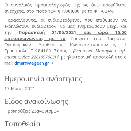
Ο συνολικός προϋπολογισμός της ως άνω προμήθειας
ανέρχεται στο ποσό των
€ 1.000,00
με το ΦΠΑ 24%.
Παρακαλούνται οι ενδιαφερόμενοι που επιθυμούν να
εκδηλώσουν ενδιαφέρον, να μας ενημερώσουν μέχρι και
την
Παρασκευή 21/05/2021
και ώρα 15:00
επικοινωνώντας με
το
Γραφείο του Τμήματος
Οικονομικών Υποθέσεων Κωνσταντινουπόλεως 1
Ερμούπολη Τ.Κ.84100 Σύρος
(Δέσποινα Μαραγκού τηλ.
επικοινωνίας 2281097083)
ή με ηλεκτρονική αποστολή στο e
mail:
dmar@aegean.gr
(link sends e-mail)
Ημερομηνία ανάρτησης
17 Μάιος 2021
Είδος ανακοίνωσης
Προκηρύξεις Διαγωνισμών
Τοποθεσία