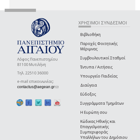
ΧΡΗΣΙΜΟΙ ΣΥΝΔΕΣΜΟΙ
Βιβλιοθήκη
Παροχές Φοιτητικής
Μέριμνας
Συμβουλευτικοί Σταθμοί
Λόφος Πανεπιστημίου
81100 Μυτιλήνη
Έντυπα / Αιτήσεις
Τηλ. 22510 36000
Υπουργείο Παιδείας
e-mail επικοινωνίας:
Διαύγεια
(link sends e-mail)
contactus@aegean.gr
Εύδοξος
Συγγράμματα Τμημάτων
Η Ευρώπη σου
Κώδικας Ηθικής και
Επαγγελματικής
Συμπεριφοράς
Υπαλλήλων του Δημόσιου