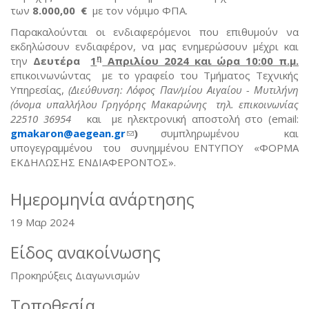
των
8.000,00 €
με τον νόμιμο ΦΠΑ.
Παρακαλούνται οι ενδιαφερόμενοι που επιθυμούν να
εκδηλώσουν ενδιαφέρον, να μας ενημερώσουν μέχρι και
η
την
Δευτέρα
1
Απριλίου 2024 και ώρα 10:00 π.μ.
επικοινωνώντας με το γραφείο του Τμήματος Τεχνικής
Υπηρεσίας,
(Διεύθυνση: Λόφος Παν/μίου Αιγαίου - Μυτιλήνη
(όνομα υπαλλήλου Γρηγόρης Μακαρώνης τηλ. επικοινωνίας
22510 36954
και με ηλεκτρονική αποστολή στο (email:
gmakaron
@
aegean
.
gr
(link sends e-mail)
)
συμπληρωμένου και
υπογεγραμμένου του συνημμένου ΕΝΤΥΠΟΥ «ΦΟΡΜΑ
ΕΚΔΗΛΩΣΗΣ ΕΝΔΙΑΦΕΡΟΝΤΟΣ».
Ημερομηνία ανάρτησης
19 Μαρ 2024
Είδος ανακοίνωσης
Προκηρύξεις Διαγωνισμών
Τοποθεσία