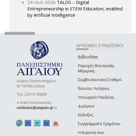
24 Ιουλ 2026
TALOS – Digital
Entrepreneurship in STEM Education, enabled
by Artificial Intelligence
ΧΡΗΣΙΜΟΙ ΣΥΝΔΕΣΜΟΙ
Βιβλιοθήκη
Παροχές Φοιτητικής
Μέριμνας
Συμβουλευτικοί Σταθμοί
Λόφος Πανεπιστημίου
81100 Μυτιλήνη
Έντυπα / Αιτήσεις
Τηλ. 22510 36000
Υπουργείο Παιδείας
e-mail επικοινωνίας:
Διαύγεια
(link sends e-mail)
contactus@aegean.gr
Εύδοξος
Συγγράμματα Τμημάτων
Η Ευρώπη σου