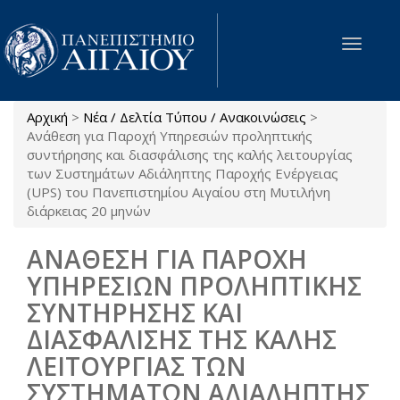
Παράκαμψη προς το κυρίως περιεχόμενο
Toggle
navigat
Αρχική
>
Νέα / Δελτία Τύπου / Ανακοινώσεις
>
Είστε εδώ
Ανάθεση για Παροχή Υπηρεσιών προληπτικής
συντήρησης και διασφάλισης της καλής λειτουργίας
των Συστημάτων Αδιάληπτης Παροχής Ενέργειας
(UPS) του Πανεπιστημίου Αιγαίου στη Μυτιλήνη
διάρκειας 20 μηνών
ΑΝΑΘΕΣΗ ΓΙΑ ΠΑΡΟΧΗ
ΥΠΗΡΕΣΙΩΝ ΠΡΟΛΗΠΤΙΚΗΣ
ΣΥΝΤΗΡΗΣΗΣ ΚΑΙ
ΔΙΑΣΦΑΛΙΣΗΣ ΤΗΣ ΚΑΛΗΣ
ΛΕΙΤΟΥΡΓΙΑΣ ΤΩΝ
ΣΥΣΤΗΜΑΤΩΝ ΑΔΙΑΛΗΠΤΗΣ