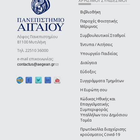
ΧΡΗΣΙΜΟΙ ΣΥΝΔΕΣΜΟΙ
Βιβλιοθήκη
Παροχές Φοιτητικής
Μέριμνας
Συμβουλευτικοί Σταθμοί
Λόφος Πανεπιστημίου
81100 Μυτιλήνη
Έντυπα / Αιτήσεις
Τηλ. 22510 36000
Υπουργείο Παιδείας
e-mail επικοινωνίας:
Διαύγεια
(link sends e-mail)
contactus@aegean.gr
Εύδοξος
Συγγράμματα Τμημάτων
Η Ευρώπη σου
Κώδικας Ηθικής και
Επαγγελματικής
Συμπεριφοράς
Υπαλλήλων του Δημόσιου
Τομέα
Πρωτόκολλα διαχείρισης
κρούσματος Covid-19