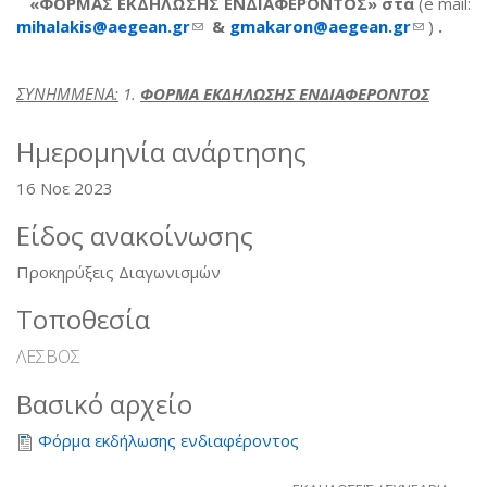
«ΦΟΡΜΑΣ ΕΚΔΗΛΩΣΗΣ ΕΝΔΙΑΦΕΡΟΝΤΟΣ»
στα
(e mail:
mihalakis
@
aegean
.
gr
(link sends e-mail)
&
gmakaron
@
aegean
.
gr
(link
)
.
sends
e-mail)
ΣΥΝΗΜΜΕΝΑ:
1.
ΦΟΡΜΑ ΕΚΔΗΛΩΣΗΣ ΕΝΔΙΑΦΕΡΟΝΤΟΣ
Ημερομηνία ανάρτησης
16 Νοε 2023
Είδος ανακοίνωσης
Προκηρύξεις Διαγωνισμών
Τοποθεσία
ΛΕΣΒΟΣ
Βασικό αρχείο
Φόρμα εκδήλωσης ενδιαφέροντος