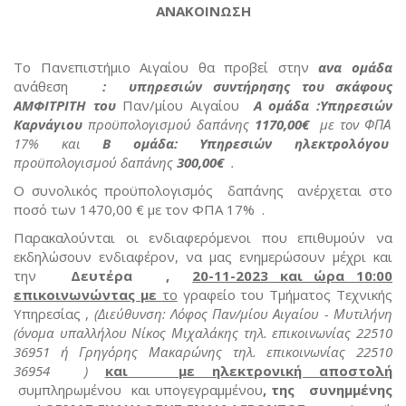
ΑΝΑΚΟΙΝΩΣΗ
Το Πανεπιστήμιο Αιγαίου θα προβεί στην
ανα ομάδα
ανάθεση
: υπηρεσιών συντήρησης του σκάφους
ΑΜΦΙΤΡΙΤΗ του
Παν/μίου Αιγαίου
Α ομάδα :Υπηρεσιών
Καρνάγιου
προϋπολογισμού δαπάνης
1170,00€
με τον ΦΠΑ
17% και
Β ομάδα: Υπηρεσιών ηλεκτρολόγου
προϋπολογισμού δαπάνης
300,00€
.
Ο συνολικός προϋπολογισμός δαπάνης ανέρχεται στο
ποσό των 1470,00 € με τον ΦΠΑ 17% .
Παρακαλούνται οι ενδιαφερόμενοι που επιθυμούν να
εκδηλώσουν ενδιαφέρον, να μας ενημερώσουν μέχρι και
την
Δευτέρα ,
20-11-2023 και ώρα 10:00
επικοινωνώντας με
το
γραφείο του Τμήματος Τεχνικής
Υπηρεσίας ,
(Διεύθυνση: Λόφος Παν/μίου Αιγαίου - Μυτιλήνη
(όνομα υπαλλήλου Νίκος Μιχαλάκης τηλ. επικοινωνίας 22510
36951 ή Γρηγόρης Μακαρώνης τηλ. επικοινωνίας 22510
36954 )
και με ηλεκτρονική αποστολή
συμπληρωμένου και υπογεγραμμένου
, της συνημμένης