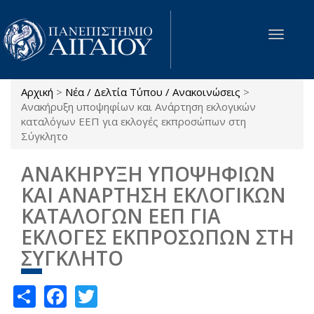
Παράκαμψη προς το κυρίως περιεχόμενο
Toggle
navigat
Αρχική
>
Νέα / Δελτία Τύπου / Ανακοινώσεις
>
Είστε εδώ
Ανακήρυξη υποψηφίων και Ανάρτηση εκλογικών
καταλόγων ΕΕΠ για εκλογές εκπροσώπων στη
Σύγκλητο
ΑΝΑΚΗΡΥΞΗ ΥΠΟΨΗΦΙΩΝ
ΚΑΙ ΑΝΑΡΤΗΣΗ ΕΚΛΟΓΙΚΩΝ
ΚΑΤΑΛΟΓΩΝ ΕΕΠ ΓΙΑ
ΕΚΛΟΓΕΣ ΕΚΠΡΟΣΩΠΩΝ ΣΤΗ
ΣΥΓΚΛΗΤΟ
Share
Facebook
Twitter