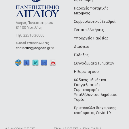
Παροχές Φοιτητικής
Μέριμνας
Συμβουλευτικοί Σταθμοί
Λόφος Πανεπιστημίου
81100 Μυτιλήνη
Έντυπα / Αιτήσεις
Τηλ. 22510 36000
Υπουργείο Παιδείας
e-mail επικοινωνίας:
Διαύγεια
(link sends e-mail)
contactus@aegean.gr
Εύδοξος
Συγγράμματα Τμημάτων
Η Ευρώπη σου
Κώδικας Ηθικής και
Επαγγελματικής
Συμπεριφοράς
Υπαλλήλων του Δημόσιου
Τομέα
Πρωτόκολλα διαχείρισης
κρούσματος Covid-19
ΑΝΑΚΟΙΝΩΣΕΙΣ
ΕΚΔΗΛΩΣΕΙΣ / ΣΥΝΕΔΡΙΑ