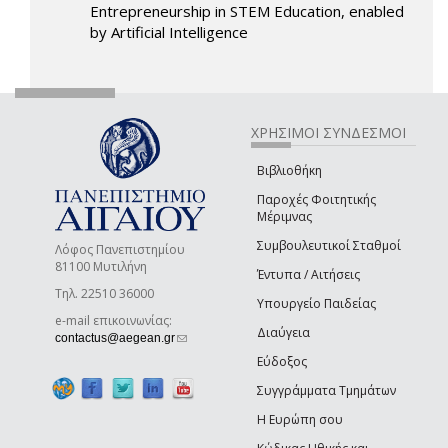
Entrepreneurship in STEM Education, enabled
by Artificial Intelligence
ΧΡΗΣΙΜΟΙ ΣΥΝΔΕΣΜΟΙ
Βιβλιοθήκη
Παροχές Φοιτητικής
Μέριμνας
Συμβουλευτικοί Σταθμοί
Λόφος Πανεπιστημίου
81100 Μυτιλήνη
Έντυπα / Αιτήσεις
Τηλ. 22510 36000
Υπουργείο Παιδείας
e-mail επικοινωνίας:
Διαύγεια
(link sends e-mail)
contactus@aegean.gr
Εύδοξος
Συγγράμματα Τμημάτων
Η Ευρώπη σου