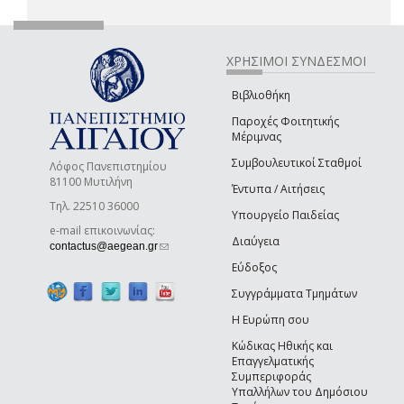
ΧΡΗΣΙΜΟΙ ΣΥΝΔΕΣΜΟΙ
Βιβλιοθήκη
Παροχές Φοιτητικής
Μέριμνας
Συμβουλευτικοί Σταθμοί
Λόφος Πανεπιστημίου
81100 Μυτιλήνη
Έντυπα / Αιτήσεις
Τηλ. 22510 36000
Υπουργείο Παιδείας
e-mail επικοινωνίας:
Διαύγεια
(link sends e-mail)
contactus@aegean.gr
Εύδοξος
Συγγράμματα Τμημάτων
Η Ευρώπη σου
Κώδικας Ηθικής και
Επαγγελματικής
Συμπεριφοράς
Υπαλλήλων του Δημόσιου