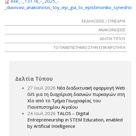
exe_-_13178_-_2025_-
_diavivasi_anakoinosis_toy_iep_gia_to_epistimoniko_synedrio_pr
ΕΚΔΗΛΩΣΕΙΣ / ΣΥΝΕΔΡΙΑ
ΑΝΑΚΟΙΝΩΣΕΙΣ
ΔΕΛΤΙΑ ΤΥΠΟΥ
ΤΟ ΠΑΝΕΠΙΣΤΗΜΙΟ ΣΤΗΝ ΕΠΙΚΑΙΡΟΤΗΤΑ
Δελτία Τύπου
27 Ιουλ 2026
Νέα διαδικτυακή εφαρμογή Web
GIS για τη διαχείριση δασικών πυρκαγιών στη
Χίο από το Τμήμα Γεωγραφίας του
Πανεπιστημίου Αιγαίου
24 Ιουλ 2026
TALOS – Digital
Entrepreneurship in STEM Education, enabled
by Artificial Intelligence