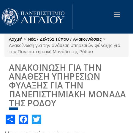
Παράκαμψη προς το κυρίως περιεχόμενο
Toggle
navigat
Αρχική
>
Νέα / Δελτία Τύπου / Ανακοινώσεις
>
Είστε εδώ
Ανακοίνωση για την ανάθεση υπηρεσιών φύλαξης για
την Πανεπιστημιακή Μονάδα της Ρόδου
ΑΝΑΚΟΙΝΩΣΗ ΓΙΑ ΤΗΝ
ΑΝΑΘΕΣΗ ΥΠΗΡΕΣΙΩΝ
ΦΥΛΑΞΗΣ ΓΙΑ ΤΗΝ
ΠΑΝΕΠΙΣΤΗΜΙΑΚΗ ΜΟΝΑΔΑ
ΤΗΣ ΡΟΔΟΥ
Share
Facebook
Twitter