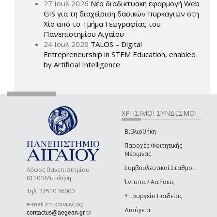
27 Ιουλ 2026
Νέα διαδικτυακή εφαρμογή Web
GIS για τη διαχείριση δασικών πυρκαγιών στη
Χίο από το Τμήμα Γεωγραφίας του
Πανεπιστημίου Αιγαίου
24 Ιουλ 2026
TALOS – Digital
Entrepreneurship in STEM Education, enabled
by Artificial Intelligence
ΧΡΗΣΙΜΟΙ ΣΥΝΔΕΣΜΟΙ
Βιβλιοθήκη
Παροχές Φοιτητικής
Μέριμνας
Συμβουλευτικοί Σταθμοί
Λόφος Πανεπιστημίου
81100 Μυτιλήνη
Έντυπα / Αιτήσεις
Τηλ. 22510 36000
Υπουργείο Παιδείας
e-mail επικοινωνίας:
Διαύγεια
(link sends e-mail)
contactus@aegean.gr