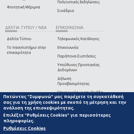
Πολιτιστικές Εκδηλώσεις
Φοιτητική Μέριμνα
Συνέδρια
ΔΕΛΤΙΑ ΤΥΠΟΥ / ΝΕΑ
ΕΠΙΚΟΙΝΩΝΙΑ
Δελτία Τύπου
Τηλεφωνικός Κατάλογος
Το πανεπιστήμιο στην
Επικοινωνία
επικαιρότητα
Παράπονα-Συστάσεις
Υπεύθυνος Προστασίας
Δεδομένων
Δήλωση
Προσβασιμότητας
Επικοινωνία με την Ομάδα
Πατώντας "Συμφωνώ" μας παρέχετε τη συγκατάθεσή
Ανάπτυξης του site
(link sends e-mail)
σας για τη χρήση cookies με σκοπό τη μέτρηση και την
ανάλυση της επισκεψιμότητας.
© ΠΑΝΕΠΙΣΤΗΜΙΟ ΑΙΓΑΙΟΥ
ΟΡΟΙ ΧΡΗΣΗΣ
ΠΟΛΙΤΙΚΗ COOKIES
ΟΜΑΔΑ
ΑΝΑΠΤΥΞΗΣ
Επιλέξτε "Ρυθμίσεις Cookies" για περισσότερες
πληροφορίες.
Ρυθμίσεις Cookies