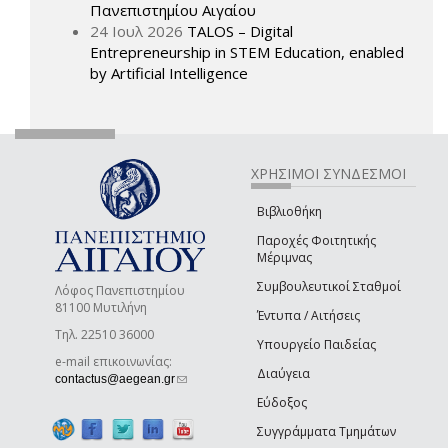
Πανεπιστημίου Αιγαίου
24 Ιουλ 2026
TALOS – Digital
Entrepreneurship in STEM Education, enabled
by Artificial Intelligence
ΧΡΗΣΙΜΟΙ ΣΥΝΔΕΣΜΟΙ
Βιβλιοθήκη
Παροχές Φοιτητικής
Μέριμνας
Συμβουλευτικοί Σταθμοί
Λόφος Πανεπιστημίου
81100 Μυτιλήνη
Έντυπα / Αιτήσεις
Τηλ. 22510 36000
Υπουργείο Παιδείας
e-mail επικοινωνίας:
Διαύγεια
(link sends e-mail)
contactus@aegean.gr
Εύδοξος
Συγγράμματα Τμημάτων