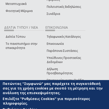
Μεταπτυχιακά
Πολιτιστικές Εκδηλώσεις
Φοιτητική Μέριμνα
Συνέδρια
ΔΕΛΤΙΑ ΤΥΠΟΥ / ΝΕΑ
ΕΠΙΚΟΙΝΩΝΙΑ
Δελτία Τύπου
Τηλεφωνικός Κατάλογος
Το πανεπιστήμιο στην
Επικοινωνία
επικαιρότητα
Παράπονα-Συστάσεις
Υπεύθυνος Προστασίας
Δεδομένων
Δήλωση
Προσβασιμότητας
Επικοινωνία με την Ομάδα
Πατώντας "Συμφωνώ" μας παρέχετε τη συγκατάθεσή
Ανάπτυξης του site
(link sends e-mail)
σας για τη χρήση cookies με σκοπό τη μέτρηση και την
ανάλυση της επισκεψιμότητας.
© ΠΑΝΕΠΙΣΤΗΜΙΟ ΑΙΓΑΙΟΥ
ΟΡΟΙ ΧΡΗΣΗΣ
ΠΟΛΙΤΙΚΗ COOKIES
ΟΜΑΔΑ
ΑΝΑΠΤΥΞΗΣ
Επιλέξτε "Ρυθμίσεις Cookies" για περισσότερες
πληροφορίες.