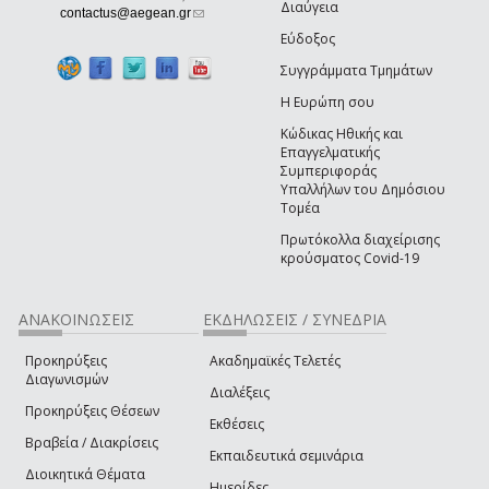
Διαύγεια
(link sends e-mail)
contactus@aegean.gr
Εύδοξος
Συγγράμματα Τμημάτων
Η Ευρώπη σου
Κώδικας Ηθικής και
Επαγγελματικής
Συμπεριφοράς
Υπαλλήλων του Δημόσιου
Τομέα
Πρωτόκολλα διαχείρισης
κρούσματος Covid-19
ΑΝΑΚΟΙΝΩΣΕΙΣ
ΕΚΔΗΛΩΣΕΙΣ / ΣΥΝΕΔΡΙΑ
Προκηρύξεις
Ακαδημαϊκές Τελετές
Διαγωνισμών
Διαλέξεις
Προκηρύξεις Θέσεων
Εκθέσεις
Βραβεία / Διακρίσεις
Εκπαιδευτικά σεμινάρια
Διοικητικά Θέματα
Ημερίδες