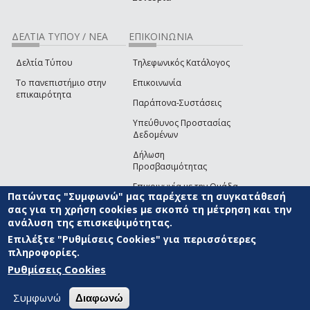
ΔΕΛΤΙΑ ΤΥΠΟΥ / ΝΕΑ
ΕΠΙΚΟΙΝΩΝΙΑ
Δελτία Τύπου
Τηλεφωνικός Κατάλογος
Το πανεπιστήμιο στην
Επικοινωνία
επικαιρότητα
Παράπονα-Συστάσεις
Υπεύθυνος Προστασίας
Δεδομένων
Δήλωση
Προσβασιμότητας
Επικοινωνία με την Ομάδα
Πατώντας "Συμφωνώ" μας παρέχετε τη συγκατάθεσή
Ανάπτυξης του site
(link sends e-mail)
σας για τη χρήση cookies με σκοπό τη μέτρηση και την
ανάλυση της επισκεψιμότητας.
© ΠΑΝΕΠΙΣΤΗΜΙΟ ΑΙΓΑΙΟΥ
ΟΡΟΙ ΧΡΗΣΗΣ
ΠΟΛΙΤΙΚΗ COOKIES
ΟΜΑΔΑ
ΑΝΑΠΤΥΞΗΣ
Επιλέξτε "Ρυθμίσεις Cookies" για περισσότερες
πληροφορίες.
Ρυθμίσεις Cookies
Συμφωνώ
Διαφωνώ