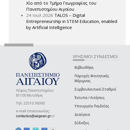
Χίο από το Τμήμα Γεωγραφίας του
Πανεπιστημίου Αιγαίου
24 Ιουλ 2026
TALOS – Digital
Entrepreneurship in STEM Education, enabled
by Artificial Intelligence
ΧΡΗΣΙΜΟΙ ΣΥΝΔΕΣΜΟΙ
Βιβλιοθήκη
Παροχές Φοιτητικής
Μέριμνας
Συμβουλευτικοί Σταθμοί
Λόφος Πανεπιστημίου
81100 Μυτιλήνη
Έντυπα / Αιτήσεις
Τηλ. 22510 36000
Υπουργείο Παιδείας
e-mail επικοινωνίας:
Διαύγεια
(link sends e-mail)
contactus@aegean.gr
Εύδοξος