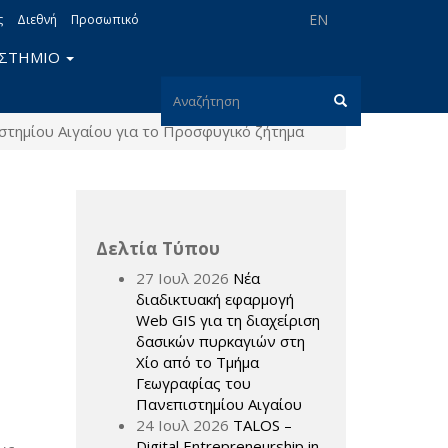
EN
ς
Διεθνή
Προσωπικό
ΙΣΤΗΜΙΟ
Φόρμα
τημίου Αιγαίου για το Προσφυγικό ζήτημα
αναζήτησης
Αναζήτηση
Δελτία Τύπου
27 Ιουλ 2026
Νέα
διαδικτυακή εφαρμογή
Web GIS για τη διαχείριση
δασικών πυρκαγιών στη
Χίο από το Τμήμα
Γεωγραφίας του
Πανεπιστημίου Αιγαίου
24 Ιουλ 2026
TALOS –
Digital Entrepreneurship in