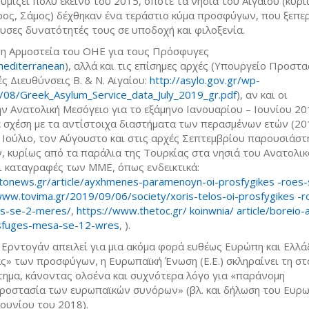
υμίζει πολύ εκείνο του 2015, οπότε τα νησιά του Αιγαίου (κυρί
έρος, Σάμος) δέχθηκαν ένα τεράστιο κύμα προσφύγων, που ξεπ
υσες δυνατότητές τους σε υποδοχή και φιλοξενία.
η Αρμοστεία του ΟΗΕ για τους Πρόσφυγες
mediterranean
), αλλά και τις επίσημες αρχές (Υπουργείο Προστα
ς Διευθύνσεις Β. & Ν. Αιγαίου:
http://asylo.gov.gr/wp-
/08/Greek_Asylum_Service_data_July_2019_gr.pdf
), αν και οι
ν Ανατολική Μεσόγειο για το εξάμηνο Ιανουαρίου – Ιουνίου 20
 σχέση με τα αντίστοιχα διαστήματα των περασμένων ετών (20
ν Ιούλιο, τον Αύγουστο και στις αρχές Σεπτεμβρίου παρουσιάστ
, κυρίως από τα παράλια της Τουρκίας στα νησιά του Ανατολι
αι καταγραφές των ΜΜΕ, όπως ενδεικτικά:
onews.gr/article/ayxhmenes-paramenoyn-oi-prosfygikes -roes-
www.tovima.gr/2019/09/06/society/xoris-telos-oi-prosfygikes -r
es-se-2-meres/
,
https://www.thetoc.gr/ koinwnia/ article/boreio-a
osfuges-mesa-se-12-wres
, ).
ο Ερντογάν απειλεί για μια ακόμα φορά ευθέως Ευρώπη και Ελλά
ς» των προσφύγων, η Ευρωπαϊκή Ένωση (Ε.Ε.) σκληραίνει τη στ
ημα, κάνοντας ολοένα και συχνότερα λόγο για «παράνομη
προστασία των ευρωπαϊκών συνόρων» (βλ. και δήλωση του Ευρ
Ιουνίου του 2018).