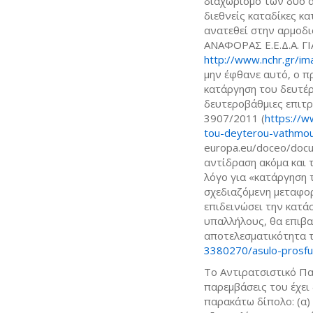
διαχωρισμό των δυο 
διεθνείς καταδίκες κα
ανατεθεί στην αρμοδι
ΑΝΑΦΟΡΑΣ Ε.Ε.Δ.Α. Γ
http://www.nchr.gr/i
μην έφθανε αυτό, ο πρ
κατάργηση του δευτέ
δευτεροβάθμιες επιτ
3907/2011 (
https://ww
tou-deyterou-vathmou-
europa.eu/doceo/doc
αντίδραση ακόμα και 
λόγο για «κατάργηση
σχεδιαζόμενη μεταφο
επιδεινώσει την κατά
υπαλλήλους, θα επιβα
αποτελεσματικότητα τ
3380270/asulo-prosfug
Το Αντιρατσιστικό Πα
παρεμβάσεις του έχει 
παρακάτω δίπολο: (α)