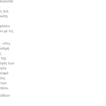
καιούνται
,
ς για
υρώπη
εφόσον
ν με τις
 –στις
ιώσιμη
ς
 της
ίηση των
ργία
ρισμό
ίες
 των
αίου.
λιάδων