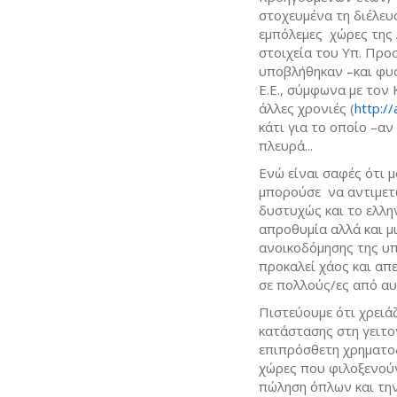
στοχευμένα τη διέλευ
εμπόλεμες χώρες της Α
στοιχεία του Υπ. Προ
υποβλήθηκαν –και φυ
Ε.Ε., σύμφωνα με τον 
άλλες χρονιές (
http:/
κάτι για το οποίο –αν
πλευρά...
Ενώ είναι σαφές ότι μ
μπορούσε να αντιμετω
δυστυχώς και το ελλη
απροθυμία αλλά και μ
ανοικοδόμησης της υπ
προκαλεί χάος και απε
σε πολλούς/ες από αυ
Πιστεύουμε ότι χρειά
κατάστασης στη γειτο
επιπρόσθετη χρηματοδ
χώρες που φιλοξενού
πώληση όπλων και τη