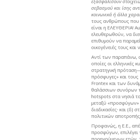
εξασφαλίσουν στοιχειώ
σεβασμού και ίσης αντ
κοινωνικά ή άλλα χαρα
τους ανθρώπους που δ
είναι η ΕΛΕΥΘΕΡΙΑ! Α
ελευθερωθούν, να δι
επιθυμούν να παραμεί
οικογένειές τους και 
Αντί των παραπάνω, ο
οποίες οι ελληνικές κ
στρατηγική πρόταση— 
πρόσφυγες» και τους 
Frontex και των δυνά
θαλάσσιων συνόρων τό
hotspots στα νησιά τ
μεταξύ «προσφύγων» κ
διαδικασίες∙ και (δ)
πολιτικών αποτροπής
Προφανώς, η Ε.Ε., απ
προσφύγων, επιλέγει 
προηγούμενων ετών, τ