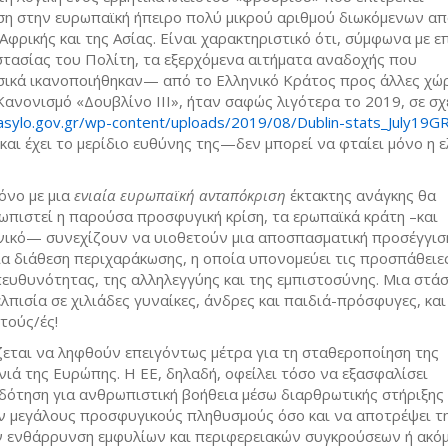
ση στην ευρωπαϊκή ήπειρο πολύ μικρού αριθμού διωκόμενων α
φρικής και της Ασίας. Είναι χαρακτηριστικό ότι, σύμφωνα με ε
στασίας του Πολίτη, τα εξερχόμενα αιτήματα αναδοχής που
σικά ικανοποιήθηκαν— από το Ελληνικό Κράτος προς άλλες χώρ
Κανονισμό «Δουβλίνο ΙΙΙ», ήταν σαφώς λιγότερα το 2019, σε σχ
/asylo.gov.gr/wp-content/uploads/2019/08/Dublin-stats_July19GR
 και έχει το μερίδιο ευθύνης της—δεν μπορεί να φταίει μόνο η 
όνο με μια
ενιαία ευρωπαϊκή ανταπόκριση
έκτακτης ανάγκης θα
πιστεί η παρούσα προσφυγική κρίση, τα ερωπαϊκά κράτη –και
νικό— συνεχίζουν να υιοθετούν μια αποσπασματική προσέγγιση
ια διάθεση περιχαράκωσης, η οποία υπονομεύει τις προσπάθειε
ευθυνότητας, της αλληλεγγύης και της εμπιστοσύνης. Μια στά
λπισία σε χιλιάδες γυναίκες, άνδρες και παιδιά-πρόσφυγες, κα
τούς/ές!
ζεται να ληφθούν επειγόντως μέτρα για τη σταθεροποίηση της
νιά της Ευρώπης. Η ΕΕ, δηλαδή, οφείλει τόσο να εξασφαλίσει
ότηση για ανθρωπιστική βοήθεια μέσω διαρθρωτικής στήριξης 
ν μεγάλους προσφυγικούς πληθυσμούς όσο και να αποτρέψει τ
ν ενθάρρυνση εμφυλίων και περιφερειακών συγκρούσεων ή ακόμ