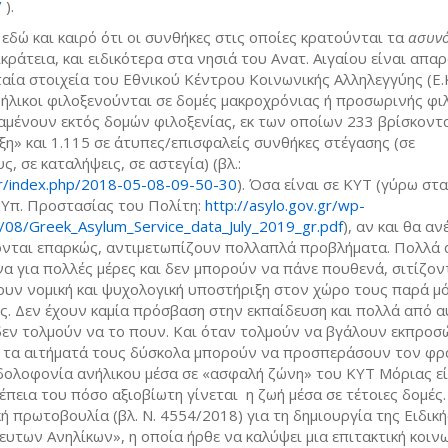
/
).
 εδώ και καιρό ότι οι συνθήκες στις οποίες κρατούνται τα
ασυν
κράτεια, και ειδικότερα στα νησιά του Ανατ. Αιγαίου είναι απαρ
αία στοιχεία του Εθνικού Κέντρου Κοινωνικής Αλληλεγγύης (Ε.Κ.
ήλικοι φιλοξενούνται σε δομές μακροχρόνιας ή προσωρινής φιλ
αμένουν εκτός δομών φιλοξενίας, εκ των οποίων 233 βρίσκοντα
η» και 1.115 σε άτυπες/επισφαλείς συνθήκες στέγασης (σε
, σε καταλήψεις, σε αστεγία) (βλ.:
gr/index.php/2018-05-08-09-50-30
). Όσα είναι σε ΚΥΤ (γύρω στα
 Υπ. Προστασίας του Πολίτη:
http://asylo.gov.gr/wp-
/08/Greek_Asylum_Service_data_July_2019_gr.pdf
), αν και θα αν
ονται επαρκώς, αντιμετωπίζουν πολλαπλά προβλήματα. Πολλά
να για πολλές μέρες και δεν μπορούν να πάνε πουθενά, σιτίζον
ουν νομική και ψυχολογική υποστήριξη στον χώρο τους παρά μ
ς. Δεν έχουν καμία πρόσβαση στην εκπαίδευση και πολλά από 
δεν τολμούν να το πουν. Και όταν τολμούν να βγάλουν εκπρο
ν τα αιτήματά τους δύσκολα μπορούν να προσπεράσουν τον φρ
δολοφονία ανήλικου μέσα σε «ασφαλή ζώνη» του ΚΥΤ Μόριας εί
έπεια του πόσο αξιοβίωτη γίνεται η ζωή μέσα σε τέτοιες δομές
ή πρωτοβουλία (βλ. Ν. 4554/2018) για τη δημιουργία της Ειδική
υτων Ανηλίκων», η οποία ήρθε να καλύψει μια επιτακτική κοιν