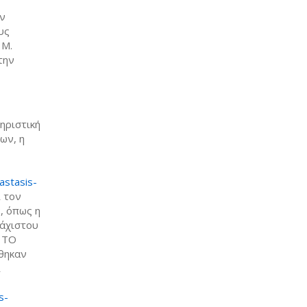
ών
υς
 Μ.
την
ηριστική
ων, η
astasis-
ί τον
, όπως η
λάχιστου
Α ΤΟ
ήθηκαν
ι
s-