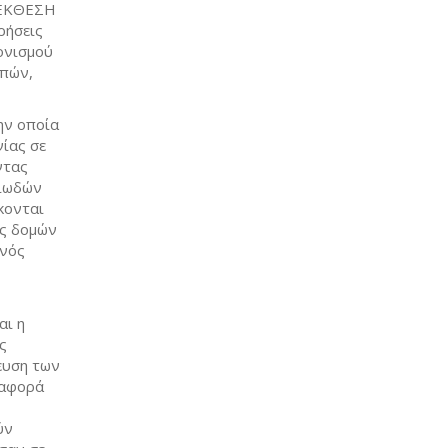
ι ΕΚΘΕΣΗ
ρήσεις
νονισμού
απών,
ην οποία
νίας σε
ντας
σιωδών
κονται
ης δομών
ενός
αι η
ς
ευση των
ταφορά
ύν