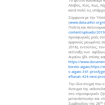
Το φετινό καλοκαίρι θ
Λέσβος, Χίος, Κως, Λ
κατά πολύ τις υπάρχο
Σύμφωνα με την Ύπατ
(
www.data.unhcr.org/
Πολίτη και Αστυνομικέ
content/uploads/2019
προσφυγικές ροές στη
εμφανώς μειωμένες σε
2018), εντούτοις, το
εκτίναξη των αφίξεων
Αιγαίου (βλ. επίσης κ
https://www.document
boreio-aigaio
,
https://
v-aigaio-341-prosfyg
eftasan-424-neoi-pr
Την ίδια στιγμή που 
άνοιγμα της «κάνουλα
στο «προσφυγικό» ζήτ
μετανάστευση» και «
ης
Συμβουλίου της 28